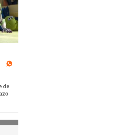
e de
lazo