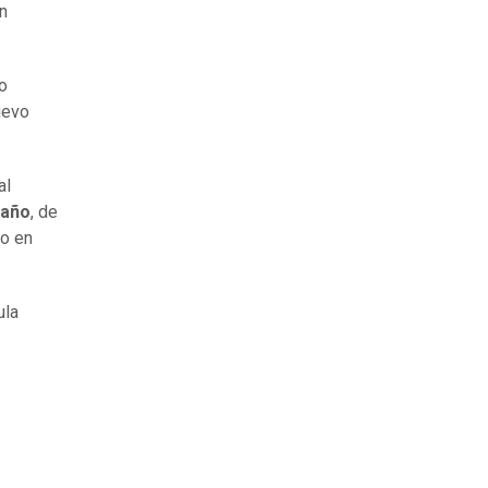
hn
no
uevo
al
 año
, de
no en
ula