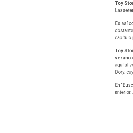
Toy Sto
Lasseter
Es así c
obstante
capítulo
Toy Sto
verano 
aquí al 
Dory, cu
En "Busc
anterior