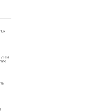
 "Lo
VIH la
irmó
"la
l