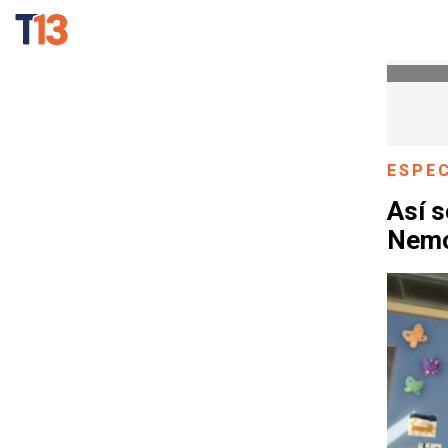
ESPE
Así s
Nemo 