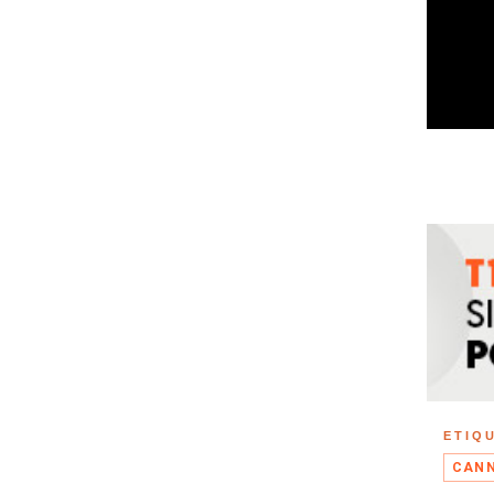
ETIQ
CANN