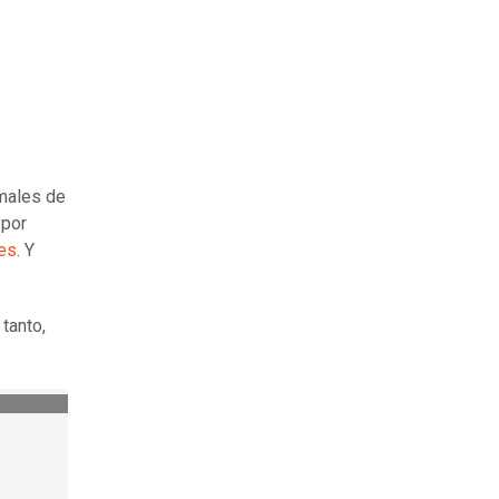
imales de
 por
es
. Y
tanto,