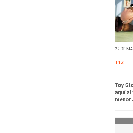
22 DE MA
T13
Toy Sto
aquí al
menor 