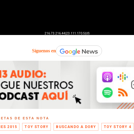
Síguenos en
UETAS DE ESTA NOTA
ES 2015
TOY STORY
BUSCANDO A DORY
TOY STORY 4