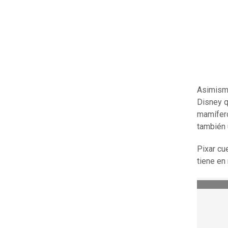
Asimismo
Disney q
mamífero
también 
Pixar cu
tiene en