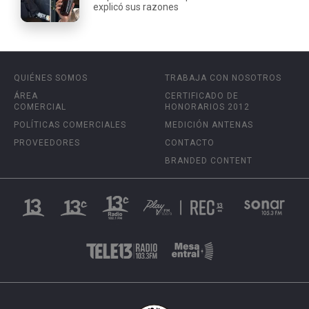
explicó sus razones
QUIÉNES SOMOS
TRABAJA CON NOSOTROS
ÁREA
CERTIFICADO DE
COMERCIAL
HONORARIOS 2012
POLÍTICAS COMERCIALES
MEDICIÓN ANTENAS
PROVEEDORES
CONTACTO
BRANDED CONTENT