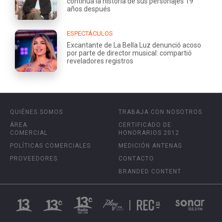
continúa la historia de sus personajes 19
años después
ESPECTÁCULOS
Excantante de La Bella Luz denunció acoso
por parte de director musical: compartió
reveladores registros
QUIÉNES SOMOS
TRABAJA CON NOSOTROS
ÁREA
CERTIFICADO DE
COMERCIAL
HONORARIOS 2012
POLÍTICAS COMERCIALES
MEDICIÓN ANTENAS
PROVEEDORES
CONTACTO
BRANDED CONTENT