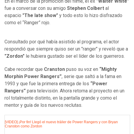
En el marco de la promoción del filme, el ex
"Walter White"
fue a conversar con su amigo
Stephen Colbert
al
espacio
"The late show"
y todo esto lo hizo disfrazado
como el “Ranger” rojo.
Consultado por qué había asistido al programa, el actor
respondió que siempre quiso ser un "ranger" y reveló que a
"Zordon"
le hubiera gustado ser el líder de los guerreros.
Cabe recordar que
Cranston
puso su voz en
“Mighty
Morphin Power Rangers”
, serie que saltó a la fama en
1993 y que fue la primera entrega de los
“Power
Rangers”
para televisión. Ahora retorna al proyecto en un
rol totalmente distinto, en la pantalla grande y como el
mentor y guía de los nuevos reclutas.
[VIDEO] ¡Por fin! Llegó el nuevo tráiler de Power Rangers y con Bryan
Cranston como Zordon