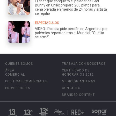
El chef que conquistó el paladar de Bad
Bunny en Chile: preparó 200 platos para
cena privada en menos de 24 horas y artista
se repitió
ESPECTÁCULOS
VIDEO | Rosalía pide perdón en Argentina por
polémico reposteo tras el Mundial: "Qué lío
se armó"
QUIÉNES SOMOS
TRABAJA CON NOSOTROS
ÁREA
CERTIFICADO DE
COMERCIAL
HONORARIOS 2012
POLÍTICAS COMERCIALES
MEDICIÓN ANTENAS
PROVEEDORES
CONTACTO
BRANDED CONTENT