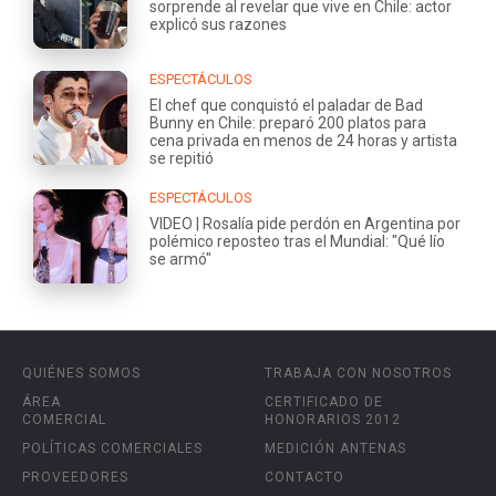
sorprende al revelar que vive en Chile: actor
explicó sus razones
ESPECTÁCULOS
El chef que conquistó el paladar de Bad
Bunny en Chile: preparó 200 platos para
cena privada en menos de 24 horas y artista
se repitió
ESPECTÁCULOS
VIDEO | Rosalía pide perdón en Argentina por
polémico reposteo tras el Mundial: "Qué lío
se armó"
QUIÉNES SOMOS
TRABAJA CON NOSOTROS
ÁREA
CERTIFICADO DE
COMERCIAL
HONORARIOS 2012
POLÍTICAS COMERCIALES
MEDICIÓN ANTENAS
PROVEEDORES
CONTACTO