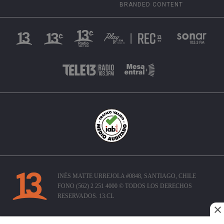
BRANDED CONTENT
INÉS MATTE URREJOLA #0848, SANTIAGO, CHILE
FONO (562) 2 251 4000 © TODOS LOS DERECHOS
RESERVADOS. 13.CL