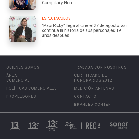
Campillai y Flores
ESPECTÁCULOS
"Papi Ricky" llega al cine el 27 de agosto: así
continúa la historia de sus personajes 19
años después
QUIÉNES SOMOS
TRABAJA CON NOSOTROS
ÁREA
CERTIFICADO DE
COMERCIAL
HONORARIOS 2012
POLÍTICAS COMERCIALES
MEDICIÓN ANTENAS
PROVEEDORES
CONTACTO
BRANDED CONTENT