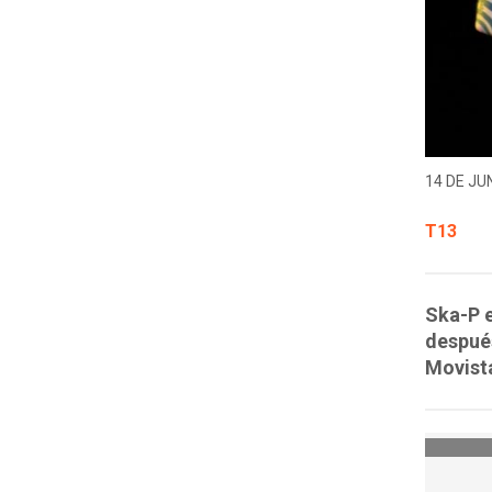
14 DE JUN
T13
Ska-P e
después
Movist