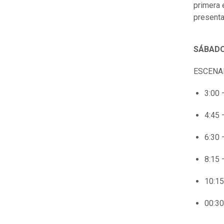
primera 
presenta
SÁBADO
ESCENA
3:00 
4:45 
6:30 
8:15 
10:15
00:30