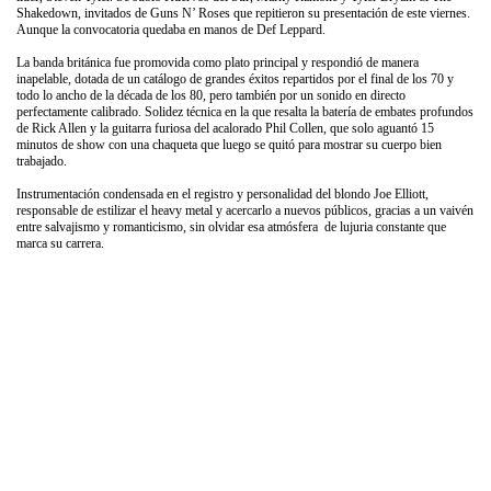
Shakedown, invitados de Guns N’ Roses que repitieron su presentación de este viernes.
Aunque la convocatoria quedaba en manos de Def Leppard.
La banda británica fue promovida como plato principal y respondió de manera
inapelable, dotada de un catálogo de grandes éxitos repartidos por el final de los 70 y
todo lo ancho de la década de los 80, pero también por un sonido en directo
perfectamente calibrado. Solidez técnica en la que resalta la batería de embates profundos
de Rick Allen y la guitarra furiosa del acalorado Phil Collen, que solo aguantó 15
minutos de show con una chaqueta que luego se quitó para mostrar su cuerpo bien
trabajado.
Instrumentación condensada en el registro y personalidad del blondo Joe Elliott,
responsable de estilizar el heavy metal y acercarlo a nuevos públicos, gracias a un vaivén
entre salvajismo y romanticismo, sin olvidar esa atmósfera de lujuria constante que
marca su carrera.