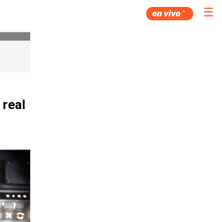
☰
 real