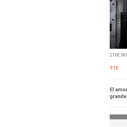
27 DE DIC
T13
El amor
grande,