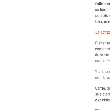
falleci
un libro
secreto 
tres me
La actri
Fisher t
comentó 
durante
sus inté
Y si bie
del libr
Carrie, 
sus diar
experie