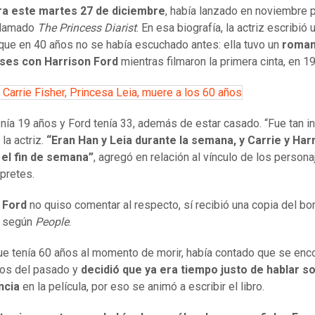
era este martes 27 de diciembre
, había lanzado en noviembre
 llamado
The Princess Diarist
. En esa biografía, la actriz escribió 
que en 40 años no se había escuchado antes: ella tuvo un
roman
ses con Harrison Ford
mientras filmaron la primera cinta, en 1
z Carrie Fisher, Princesa Leia, muere a los 60 años
enía 19 años y Ford tenía 33, además de estar casado. “Fue tan in
la actriz.
“Eran Han y Leia durante la semana, y Carrie y Har
 el fin de semana”
, agregó en relación al vínculo de los persona
rpretes.
n
Ford
no quiso comentar al respecto, sí recibió una copia del bo
o, según
People
.
que tenía 60 años al momento de morir, había contado que se enc
ios del pasado y
decidió que ya era tiempo justo de hablar s
ncia
en la película, por eso se animó a escribir el libro.