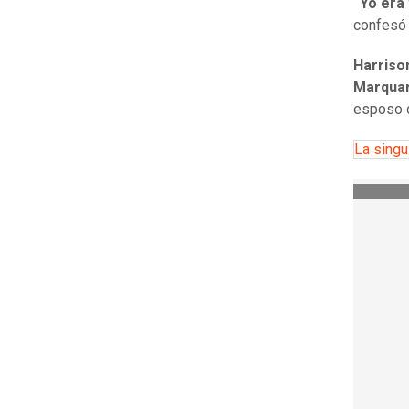
“Yo era 
confesó 
Harriso
Marqua
esposo
La singu