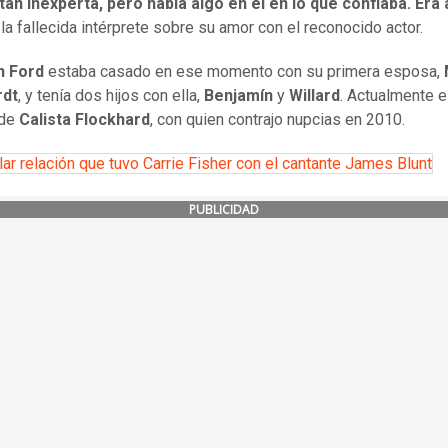
tan inexperta, pero había algo en él en lo que confiaba. Era
la fallecida intérprete sobre su amor con el reconocido actor.
n Ford
estaba casado en ese momento con su primera esposa,
rdt
, y tenía dos hijos con ella,
Benjamín
y
Willard
. Actualmente e
 de
Calista Flockhard
, con quien contrajo nupcias en 2010.
lar relación que tuvo Carrie Fisher con el cantante James Blunt
PUBLICIDAD