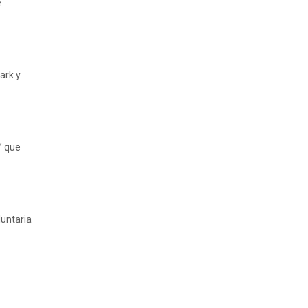
e
ark y
r” que
luntaria