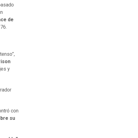
 pasado
un
ce de
976.
tenso”,
rison
jes y
rrador
ontró con
obre su