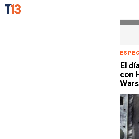
ESPE
El dí
con H
Wars