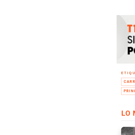
ETIQ
CARR
PRIN
LO 