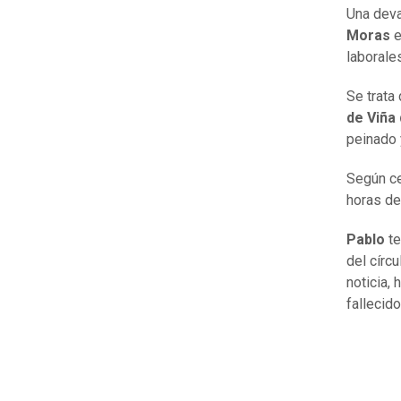
Una deva
Moras
e
laborale
Se trata
de Viña
peinado 
Según ce
horas de
Pablo
te
del círc
noticia,
fallecid