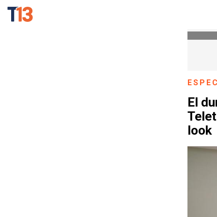
ESPE
El du
Telet
look