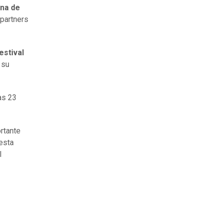
ina de
 partners
estival
 su
as 23
rtante
 esta
l