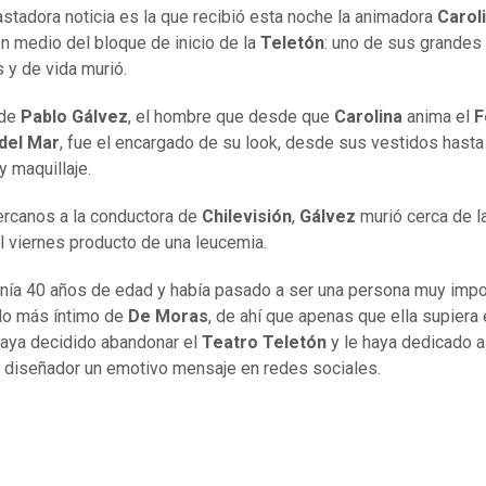
stadora noticia es la que recibió esta noche la animadora
Carol
n medio del bloque de inicio de la
Teletón
: uno de sus grandes
s y de vida murió.
 de
Pablo Gálvez
, el hombre que desde que
Carolina
anima el
F
 del Mar
, fue el encargado de su look, desde sus vestidos hasta
y maquillaje.
rcanos a la conductora de
Chilevisión
,
Gálvez
murió cerca de l
l viernes producto de una leucemia.
nía 40 años de edad y había pasado a ser una persona muy impo
ulo más íntimo de
De Moras
, de ahí que apenas que ella supiera
 haya decidido abandonar el
Teatro Teletón
y le haya dedicado a
o diseñador un emotivo mensaje en redes sociales.