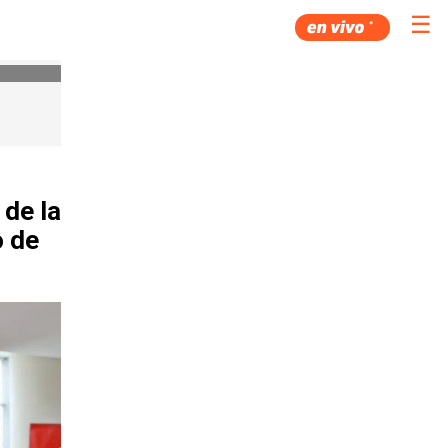
☰
 de la
o de