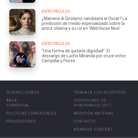
ESPECTÁCULOS
¿Mariana di Girolamo candidata al Oscar? La
predicción de medio especializado sobre la
actriz chilena y su rol en 'Wild Horse Nine'
ESPECTÁCULOS
“Una forma de quitarle dignidad”: El
descargo de Lucho Miranda por cruce entre
Campillai y Flores
QUIÉNES SOMOS
TRABAJA CON NOSOTROS
ÁREA
CERTIFICADO DE
COMERCIAL
HONORARIOS 2012
POLÍTICAS COMERCIALES
MEDICIÓN ANTENAS
PROVEEDORES
CONTACTO
BRANDED CONTENT