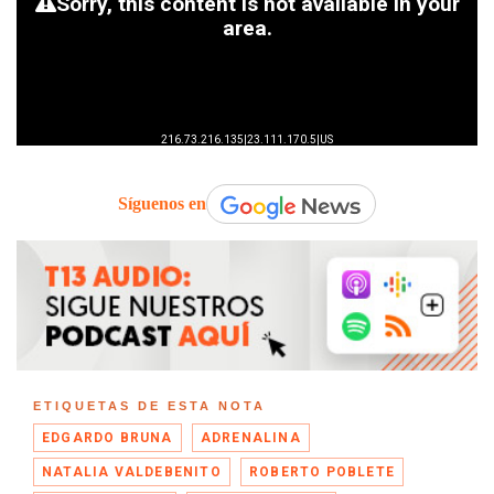
Síguenos en
ETIQUETAS DE ESTA NOTA
EDGARDO BRUNA
ADRENALINA
NATALIA VALDEBENITO
ROBERTO POBLETE