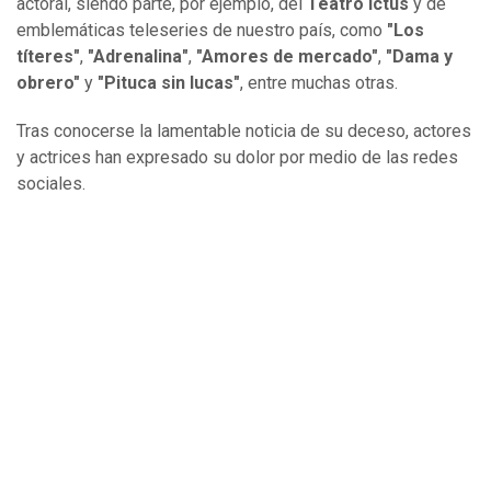
actoral, siendo parte, por ejemplo, del
Teatro Ictus
y de
emblemáticas teleseries de nuestro país, como
"Los
títeres"
,
"Adrenalina"
,
"Amores de mercado"
,
"Dama y
obrero"
y
"Pituca sin lucas"
, entre muchas otras.
Tras conocerse la lamentable noticia de su deceso, actores
y actrices han expresado su dolor por medio de las redes
sociales.