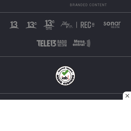
BRANDED CONTENT
INÉS MATTE URREJOLA #0848, SANTIAGO, CHILE
FONO (562) 2 251 4000 © TODOS LOS DERECHOS
RESERVADOS. 13.CL