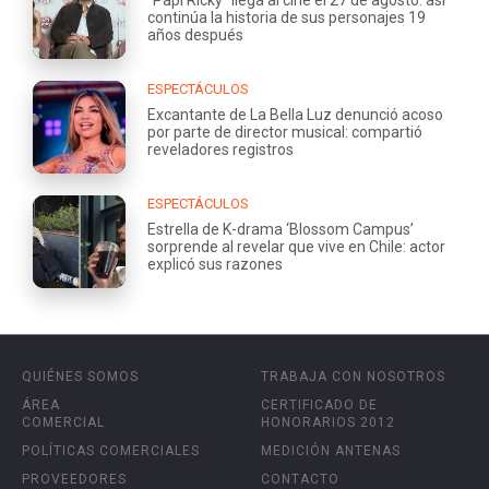
continúa la historia de sus personajes 19
años después
ESPECTÁCULOS
Excantante de La Bella Luz denunció acoso
por parte de director musical: compartió
reveladores registros
ESPECTÁCULOS
Estrella de K-drama ‘Blossom Campus’
sorprende al revelar que vive en Chile: actor
explicó sus razones
QUIÉNES SOMOS
TRABAJA CON NOSOTROS
ÁREA
CERTIFICADO DE
COMERCIAL
HONORARIOS 2012
POLÍTICAS COMERCIALES
MEDICIÓN ANTENAS
PROVEEDORES
CONTACTO