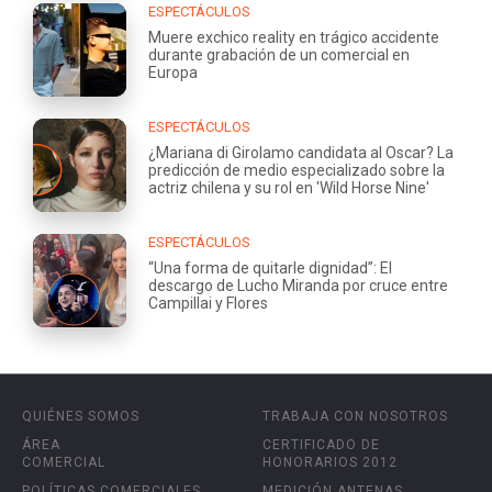
ESPECTÁCULOS
Muere exchico reality en trágico accidente
durante grabación de un comercial en
Europa
ESPECTÁCULOS
¿Mariana di Girolamo candidata al Oscar? La
predicción de medio especializado sobre la
actriz chilena y su rol en 'Wild Horse Nine'
ESPECTÁCULOS
“Una forma de quitarle dignidad”: El
descargo de Lucho Miranda por cruce entre
Campillai y Flores
QUIÉNES SOMOS
TRABAJA CON NOSOTROS
ÁREA
CERTIFICADO DE
COMERCIAL
HONORARIOS 2012
POLÍTICAS COMERCIALES
MEDICIÓN ANTENAS