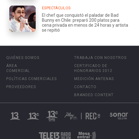
ESPECTÁCULOS
El chef que conquistó el paladar de Bad
Bunny en Chile: preparó 200 platos para
cena privada en menos de 24 horas y artista
se repitió
QUIÉNES SOMOS
TRABAJA CON NOSOTROS
ÁREA
CERTIFICADO DE
COMERCIAL
HONORARIOS 2012
POLÍTICAS COMERCIALES
MEDICIÓN ANTENAS
PROVEEDORES
CONTACTO
BRANDED CONTENT