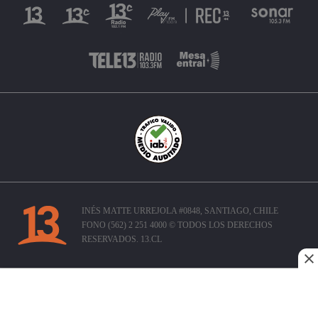
INÉS MATTE URREJOLA #0848, SANTIAGO, CHILE
FONO (562) 2 251 4000 © TODOS LOS DERECHOS
RESERVADOS. 13.CL