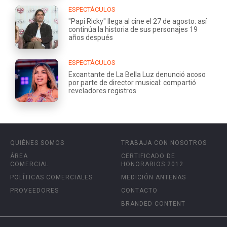
ESPECTÁCULOS
"Papi Ricky" llega al cine el 27 de agosto: así
continúa la historia de sus personajes 19
años después
ESPECTÁCULOS
Excantante de La Bella Luz denunció acoso
por parte de director musical: compartió
reveladores registros
QUIÉNES SOMOS
TRABAJA CON NOSOTROS
ÁREA
CERTIFICADO DE
COMERCIAL
HONORARIOS 2012
POLÍTICAS COMERCIALES
MEDICIÓN ANTENAS
PROVEEDORES
CONTACTO
BRANDED CONTENT