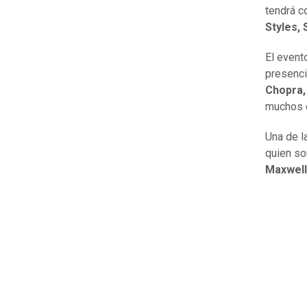
tendrá c
Styles, 
El event
presenc
Chopra,
muchos o
Una de l
quien so
Maxwell