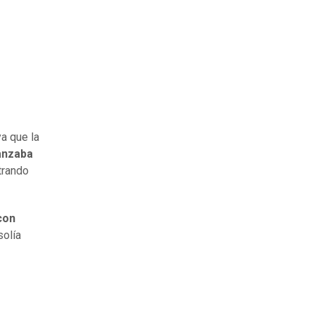
ya que la
anzaba
trando
con
solía