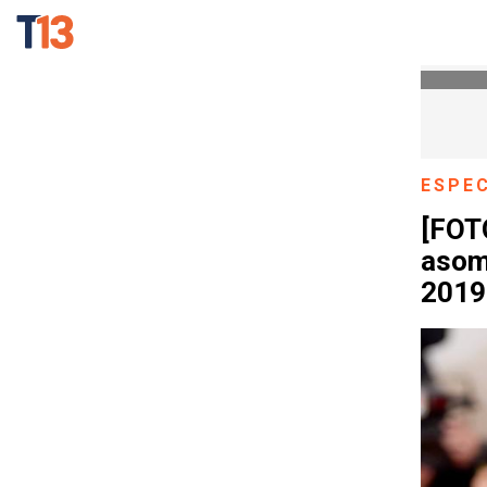
ESPE
[FOT
asom
2019