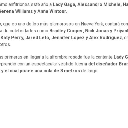
omo anfitriones este año a
Lady Gaga, Alessandro Michele, H
Serena Williams y Anna Wintour.
o, que es uno de los más glamorosos en Nueva York, contará con
ia de celebridades como
Bradley Cooper, Nick Jonas y Priyan
 Katy Perry, Jared Leto, Jennifer Lopez y Alex Rodriguez
, e
tros.
as primeras en llegar a la alfombra rosada fue la cantante
Lady 
rprendió con un espectacular vestido fuc
sia del diseñador Bra
 y el cual posee una cola de 8 metros
de largo.