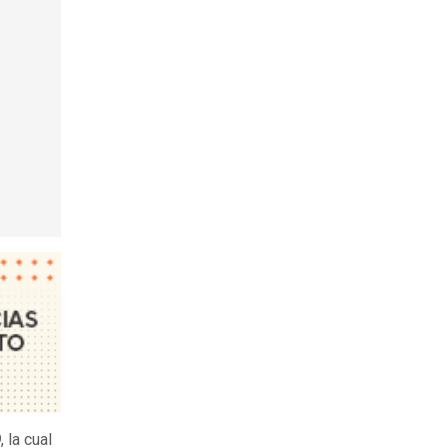
9
, la cual