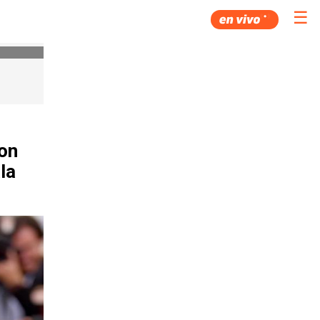
☰
con
la