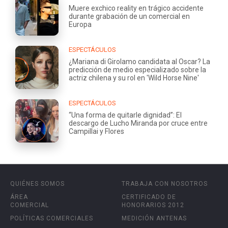
Muere exchico reality en trágico accidente
durante grabación de un comercial en
Europa
ESPECTÁCULOS
¿Mariana di Girolamo candidata al Oscar? La
predicción de medio especializado sobre la
actriz chilena y su rol en 'Wild Horse Nine'
ESPECTÁCULOS
“Una forma de quitarle dignidad”: El
descargo de Lucho Miranda por cruce entre
Campillai y Flores
QUIÉNES SOMOS
TRABAJA CON NOSOTROS
ÁREA
CERTIFICADO DE
COMERCIAL
HONORARIOS 2012
POLÍTICAS COMERCIALES
MEDICIÓN ANTENAS