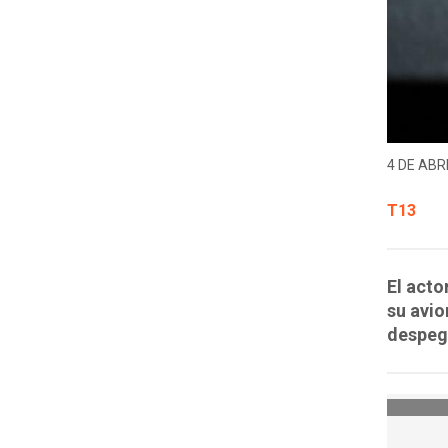
4 DE ABRI
T13
El acto
su avio
despega