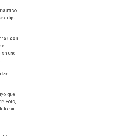
onáutico
as, dijo
rror con
se
e en una
.
n las
luyó que
de Ford,
loto sin