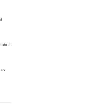
el
uida la
" en