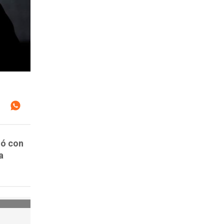
ló con
a