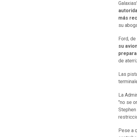
Galaxias
autorid
más rec
su abog
Ford, de
su avio
prepara
de aterr
Las pist
terminal
La Admin
"no se o
Stephen 
restricci
Pese a qu