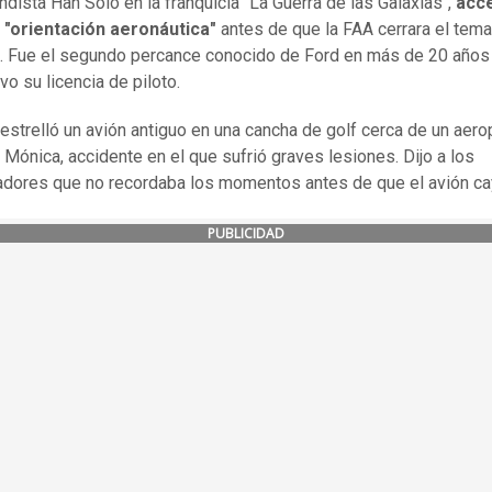
ndista Han Solo en la franquicia "La Guerra de las Galaxias",
acce
a "orientación aeronáutica"
antes de que la FAA cerrara el tema,
 Fue el segundo percance conocido de Ford en más de 20 año
vo su licencia de piloto.
estrelló un avión antiguo en una cancha de golf cerca de un aero
 Mónica, accidente en el que sufrió graves lesiones. Dijo a los
adores que no recordaba los momentos antes de que el avión ca
PUBLICIDAD