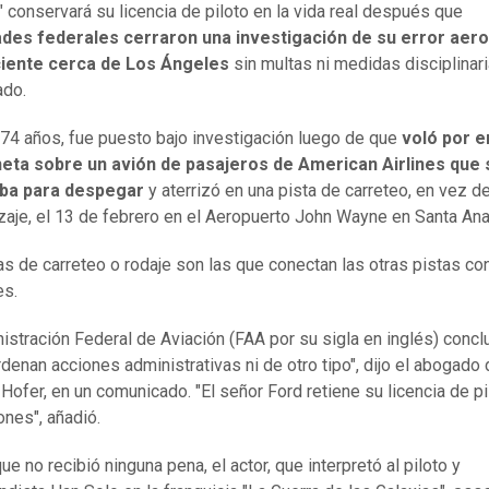
" conservará su licencia de piloto en la vida real después que
ades federales cerraron una investigación de su error aer
iente cerca de Los Ángeles
sin multas ni medidas disciplinari
ado.
 74 años, fue puesto bajo investigación luego de que
voló por e
neta sobre un avión de pasajeros de American Airlines que 
ba para despegar
y aterrizó en una pista de carreteo, en vez d
izaje, el 13 de febrero en el Aeropuerto John Wayne en Santa Ana
as de carreteo o rodaje son las que conectan las otras pistas co
es.
istración Federal de Aviación (FAA por su sigla en inglés) conc
rdenan acciones administrativas ni de otro tipo", dijo el abogado 
Hofer, en un comunicado. "El señor Ford retiene su licencia de pi
ones", añadió.
e no recibió ninguna pena, el actor, que interpretó al piloto y