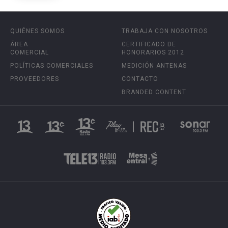
QUIÉNES SOMOS
TRABAJA CON NOSOTROS
ÁREA
CERTIFICADO DE
COMERCIAL
HONORARIOS 2012
POLÍTICAS COMERCIALES
MEDICIÓN ANTENAS
PROVEEDORES
CONTACTO
BRANDED CONTENT