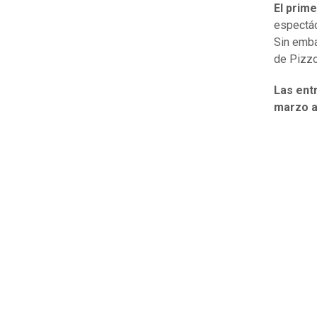
El prim
espectác
Sin emba
de Pizzo
Las ent
marzo a