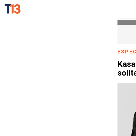
ESPE
Kasab
solit