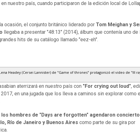
 en nuestro país, cuando participaron de la edición local de Loll
la ocasión, el conjunto británico liderado por
Tom Meighan y Se
o
llegaba a presentar "48:13" (2014), álbum que contenía uno de 
grandes hits de su catálogo llamado "eez-eh".
 Lena Headey (Cersei Lannister) de "Game of thrones" protagonizó el video de "Ill ra
asabian aterrizará en nuestro país con
"For crying out loud"
, ed
2017, en una jugada que los lleva a caminos sin explorar como 
.
,
los hombres de "Days are forgotten" agendaron concierto
lo, Río de Janeiro y Buenos Aires
como parte de su gira por
ica.