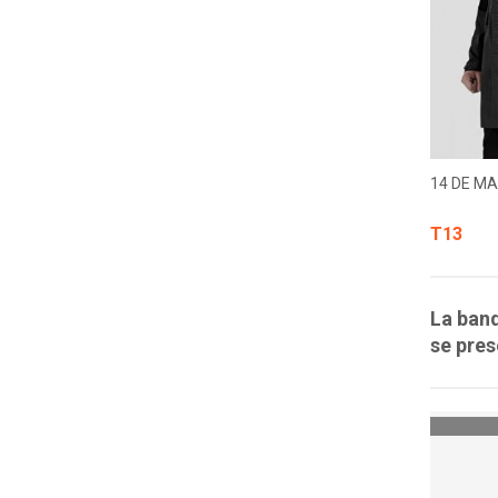
14 DE MA
T13
La band
se pres