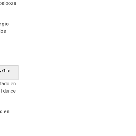
apalooza
rgio
los
y (The
itado en
el dance
s en