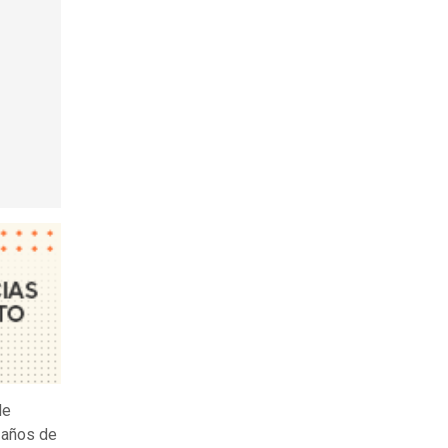
de
s años de