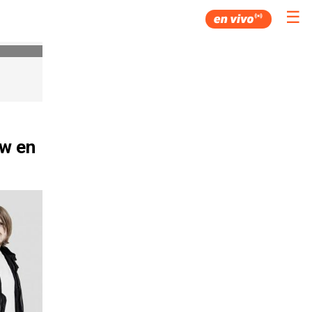
☰
ow en