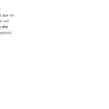
e
as que se
es con
 the
expresó.