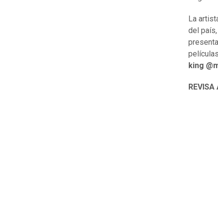
La artis
del país
presenta
película
king @m
REVISA