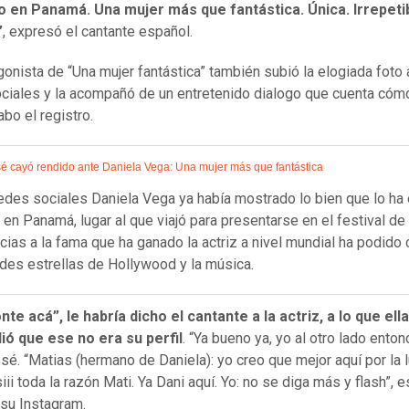
 en Panamá. Una mujer más que fantástica. Única. Irrepetib
”
, expresó el cantante español.
gonista de “Una mujer fantástica” también subió la elogiada foto
ciales y la acompañó de un entretenido dialogo que cuenta cóm
abo el registro.
é cayó rendido ante Daniela Vega: Una mujer más que fantástica
edes sociales Daniela Vega ya había mostrado lo bien que lo ha
en Panamá, lugar al que viajó para presentarse en el festival de 
acias a la fama que ha ganado la actriz a nivel mundial ha podido
des estrellas de Hollywood y la música.
nte acá”, le habría dicho el cantante a la actriz, a lo que ella
ió que ese no era su perfil
. “Ya bueno ya, yo al otro lado enton
sé. “Matias (hermano de Daniela): yo creo que mejor aquí por la l
iii toda la razón Mati. Ya Dani aquí. Yo: no se diga más y flash”, e
su Instagram.