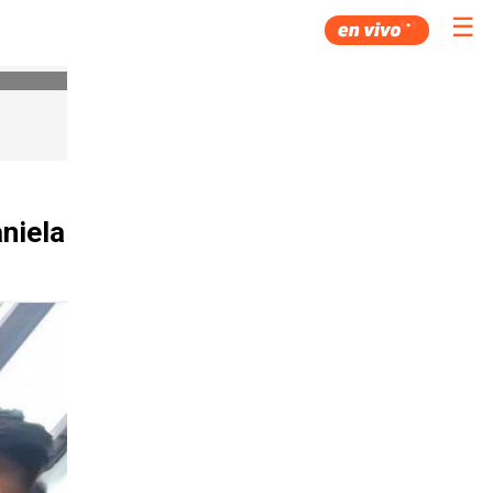
☰
aniela