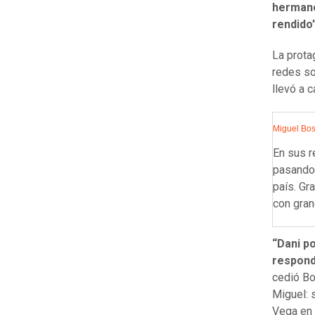
hermano
rendido
La prota
redes so
llevó a c
Miguel Bos
En sus r
pasando 
país. Gr
con gran
“Dani po
respond
cedió Bo
Miguel: s
Vega en 