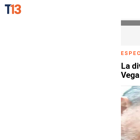
ESPE
La di
Vega