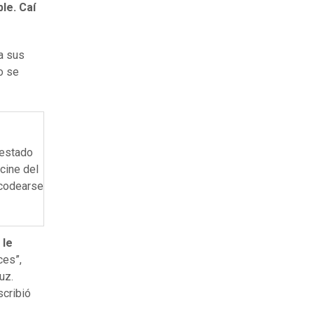
le. Caí
 a sus
o se
 estado
cine del
 codearse
 le
ces”,
uz.
scribió