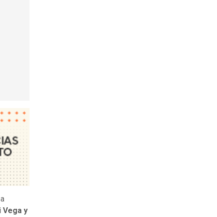
 a
 Vega y