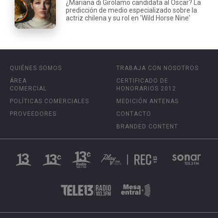
¿Mariana di Girolamo candidata al Oscar? La
predicción de medio especializado sobre la
actriz chilena y su rol en 'Wild Horse Nine'
QUIÉNES SOMOS
TRABAJA CON NOSOTROS
ÁREA
CERTIFICADO DE
COMERCIAL
HONORARIOS 2012
POLÍTICAS COMERCIALES
MEDICIÓN ANTENAS
PROVEEDORES
CONTACTO
BRANDED CONTENT