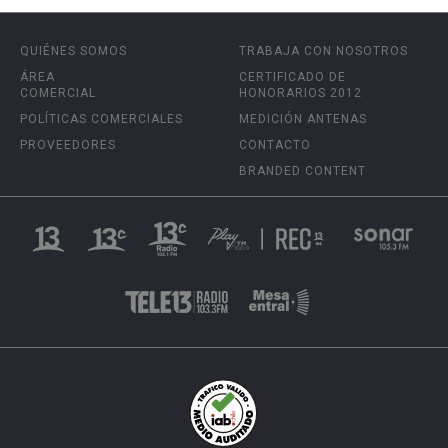
QUIÉNES SOMOS
TRABAJA CON NOSOTROS
ÁREA
CERTIFICADO DE
COMERCIAL
HONORARIOS 2012
POLÍTICAS COMERCIALES
MEDICIÓN ANTENAS
PROVEEDORES
CONTACTO
BRANDED CONTENT