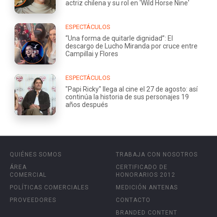
actriz chilena y su rol en 'Wild Horse Nine'
ESPECTÁCULOS
“Una forma de quitarle dignidad”: El
descargo de Lucho Miranda por cruce entre
Campillai y Flores
ESPECTÁCULOS
"Papi Ricky" llega al cine el 27 de agosto: así
continúa la historia de sus personajes 19
años después
QUIÉNES SOMOS
TRABAJA CON NOSOTROS
ÁREA
CERTIFICADO DE
COMERCIAL
HONORARIOS 2012
POLÍTICAS COMERCIALES
MEDICIÓN ANTENAS
PROVEEDORES
CONTACTO
BRANDED CONTENT