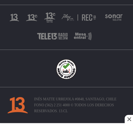
INÉS MATTE URREJOLA #0848, SANTIAGO, CHILE
FONO (562) 2 251 4000 © TODOS LOS DERECHOS
RESERVADOS. 13.CL