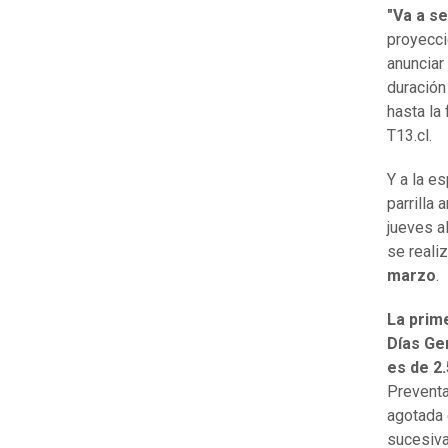
"Va a s
proyecci
anunciar
duración
hasta la
T13.cl.
Y a la e
parrilla 
jueves a
se reali
marzo
.
La prim
Días Ge
es de 2.
Preventa
agotada 
sucesiva