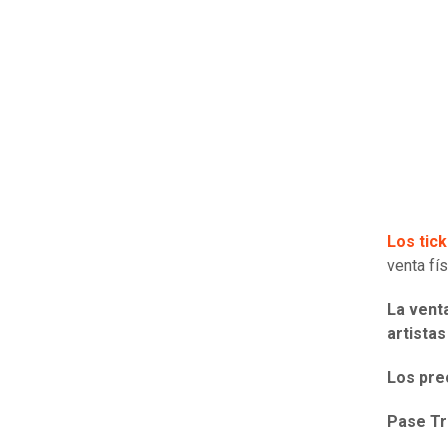
Los tic
venta fí
La vent
artistas
Los pre
Pase Tr