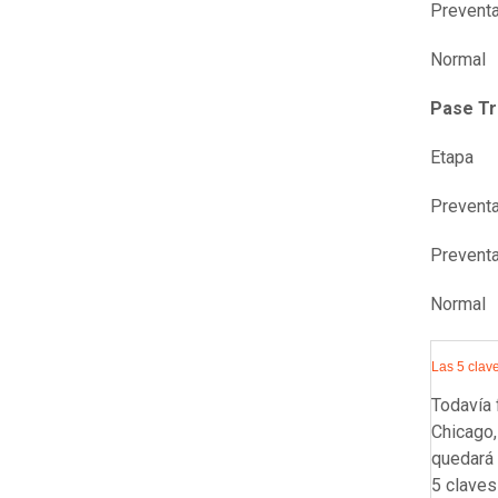
Prev
Norm
Pase Tr
Etapa 
Prev
Prev
Norm
Las 5 clav
Todavía 
Chicago,
quedará 
5 claves