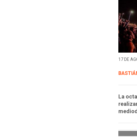
17 DE AG
BASTIÁ
La octa
realiza
mediodí