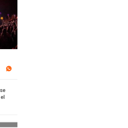
 se
 el