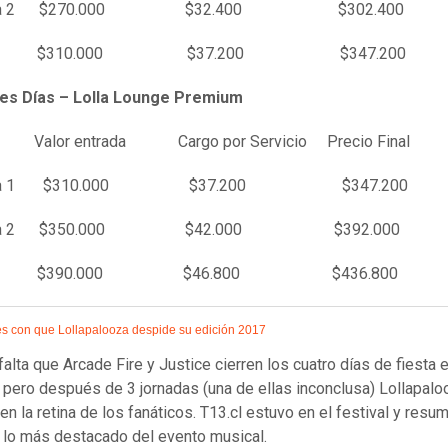
enta 2 $270.000 $32.400 $302.400
al $310.000 $37.200 $347.200
es Días – Lolla Lounge Premium
Valor entrada Cargo por Servicio Precio Final
enta 1 $310.000 $37.200 $347.200
enta 2 $350.000 $42.000 $392.000
al $390.000 $46.800 $436.800
es con que Lollapalooza despide su edición 2017
falta que Arcade Fire y Justice cierren los cuatro días de fiesta 
 pero después de 3 jornadas (una de ellas inconclusa) Lollapal
en la retina de los fanáticos. T13.cl estuvo en el festival y res
 lo más destacado del evento musical.