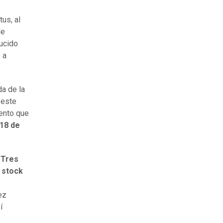
us, al
de
ducido
 a
da de la
 este
vento que
 18 de
 Tres
 stock
ez
í