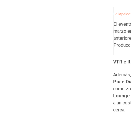
Lollapalooz
El event
marzo en
anterior
Producc
VTR e I
Además, 
Pase Di
como zon
Lounge
a un cos
cerca.