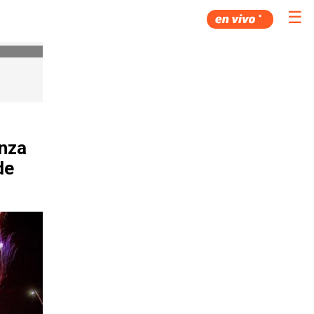
☰
enza
de