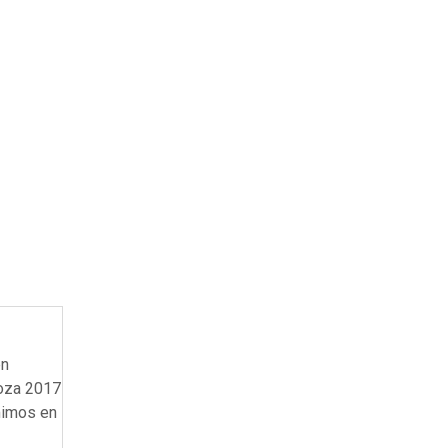
en
ooza 2017
umimos en