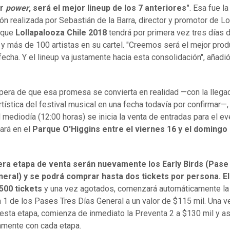
er
power
, será el mejor lineup de los 7 anteriores"
. Esa fue la
ón realizada por Sebastián de la Barra, director y promotor de Lot
 que
Lollapalooza Chile 2018
tendrá por primera vez tres días 
 y más de 100 artistas en su cartel. "Creemos será el mejor pro
 fecha. Y el lineup va justamente hacia esta consolidación", añadió
spera de que esa promesa se convierta en realidad —con la llega
artística del festival musical en una fecha todavía por confirmar—,
l mediodía (12:00 horas) se inicia la venta de entradas para el e
zará en el
Parque O'Higgins entre el viernes 16 y el domingo
era etapa de venta serán nuevamente los Early Birds (Pase
neral) y se podrá comprar hasta dos tickets por persona. El
500 tickets
y una vez agotados, comenzará automáticamente la
 1 de los Pases Tres Días General a un valor de $115 mil. Una v
esta etapa, comienza de inmediato la Preventa 2 a $130 mil y as
mente con cada etapa.