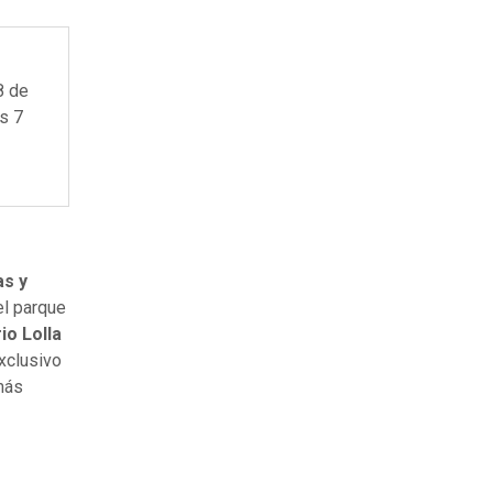
8 de
os 7
as y
el parque
io Lolla
exclusivo
más