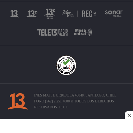
INÉS MATTE URREJOLA #0848, SANTIAGO, CHILE
FONO (562) 2 251 4000 © TODOS LOS DERECHOS
RESERVADOS. 13.CL