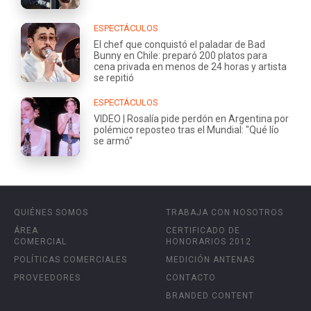
ESPECTÁCULOS
El chef que conquistó el paladar de Bad
Bunny en Chile: preparó 200 platos para
cena privada en menos de 24 horas y artista
se repitió
ESPECTÁCULOS
VIDEO | Rosalía pide perdón en Argentina por
polémico reposteo tras el Mundial: "Qué lío
se armó"
QUIÉNES SOMOS
TRABAJA CON NOSOTROS
ÁREA
CERTIFICADO DE
COMERCIAL
HONORARIOS 2012
POLÍTICAS COMERCIALES
MEDICIÓN ANTENAS
PROVEEDORES
CONTACTO
BRANDED CONTENT