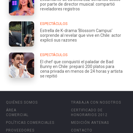
por parte de director musical: compartió
reveladores registros
ESPECTÁCULOS
Estrella de K-drama ‘Blossom Campus’
sorprende al revelar que vive en Chile: actor
explicó sus razones
ESPECTÁCULOS
El chef que conquistó el paladar de Bad
Bunny en Chile: preparó 200 platos para
cena privada en menos de 24 horas y artista
se repitió
QUIÉNES SOMOS
TRABAJA CON NOSOTROS
ÁREA
CERTIFICADO DE
COMERCIAL
HONORARIOS 2012
POLÍTICAS COMERCIALES
MEDICIÓN ANTENAS
PROVEEDORES
CONTACTO