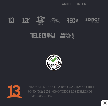
BRANDED CONTENT
INÉS MATTE URREJOLA #0848, SANTIAGO, CHILE
FONO (562) 2 251 4000 © TODOS LOS DERECHOS
RESERVADOS. 13.CL