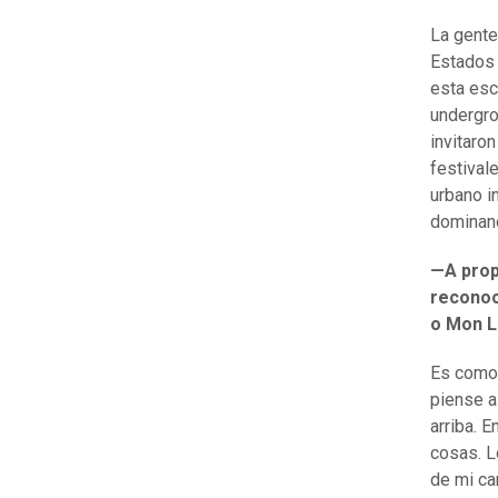
La gente
Estados 
esta esc
undergro
invitaro
festival
urbano i
dominan
—A prop
reconoci
o Mon L
Es como 
piense a
arriba. 
cosas. L
de mi ca