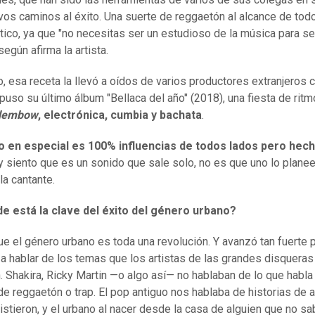
vos caminos al éxito. Una suerte de reggaetón al alcance de tod
ico, ya que "no necesitas ser un estudioso de la música para se
según afirma la artista.
, esa receta la llevó a oídos de varios productores extranjeros 
uso su último álbum "Bellaca del año" (2018), una fiesta de rit
dembow
, electrónica, cumbia y bachata
.
o en especial es 100% influencias de todos lados pero hec
y siento que es un sonido que sale solo, no es que uno lo planee
la cantante.
 está la clave del éxito del género urbano?
ue el género urbano es toda una revolución. Y avanzó tan fuerte 
 hablar de los temas que los artistas de las grandes disqueras
. Shakira, Ricky Martin —o algo así— no hablaban de lo que habla
de reggaetón o trap. El pop antiguo nos hablaba de historias de
istieron, y el urbano al nacer desde la casa de alguien que no s