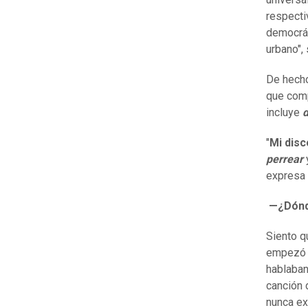
respecti
democrát
urbano", 
De hecho
que comp
incluye
"
Mi disc
perrear
expresa 
—¿Dónde
Siento q
empezó a
hablaban
canción 
nunca ex