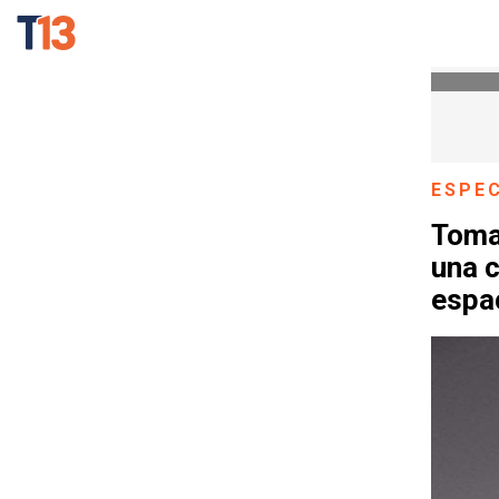
ESPE
Tomas
una 
espa