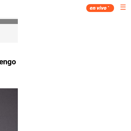
☰
tengo