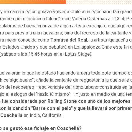
 y mi carrera es un golazo volver a Chile a un escenario tan grand
rarme con mi público chileno", dice Valeria Cisternas a T13.cl. P
 palabras de buena crianza de algún artista extranjero que algo r
ro país previo a una nueva gira, sino del regreso de la cantante y
ora mejor conocida como
Tomasa del Real
, la artista iquiqueña 
en Estados Unidos y que debutará en Lollapalooza Chile este fin 
sábado a las 15:45 horas en el Lotus Stage).
que valoran lo que he estado haciendo afuera todo este tiempo 
, hice algo bueno'", añade la cantante de reggaetón a la que se le 
ión del neoperreo —esa variante del ritmo urbano construida en la
bajo el eslogan del "hazlo tú mismo"—. Y justo en medio de una t
e fue
considerada por Rolling Stone con uno de los mejores 
con la canción "Barre con el pelo" y que la llevará por prime
 Coachella
en Indio, California.
se gestó ese fichaje en Coachella?