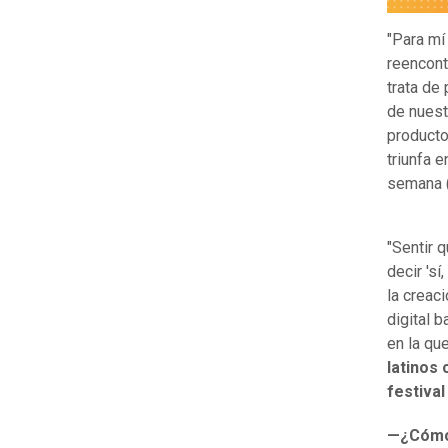
"Para mí
reencont
trata de
de nuest
product
triunfa 
semana (
"Sentir 
decir 'sí
la creac
digital 
en la qu
latinos 
festival
—¿Cómo 