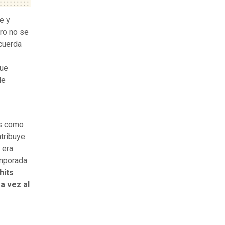
e y
ero no se
ecuerda
que
de
es como
atribuye
 era
emporada
hits
ra vez al