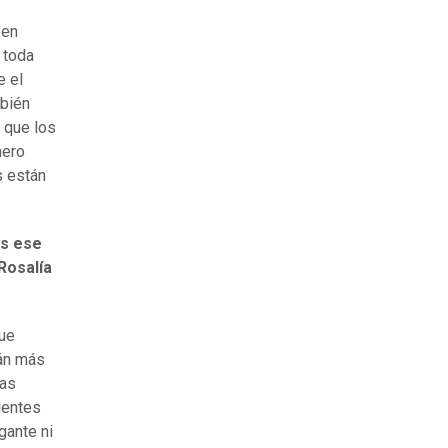
 en
 toda
e el
mbién
 que los
nero
s están
as ese
Rosalía
que
tán más
sas
ientes
gante ni