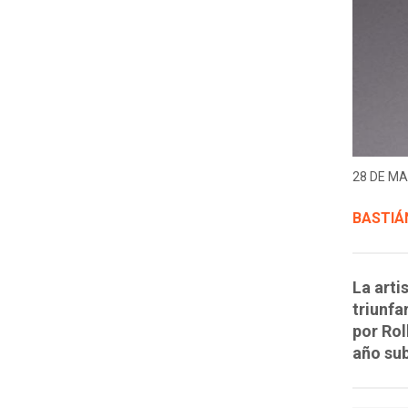
28 DE MA
BASTIÁ
La arti
triunfa
por Rol
año sub