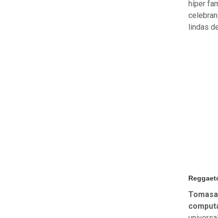
híper fa
celebran
lindas de
Reggaet
Tomasa d
computa
universa