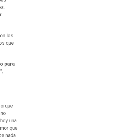
os,
r
con los
mos que
ho para
",
porque
 no
 hoy una
 amor que
abe nada