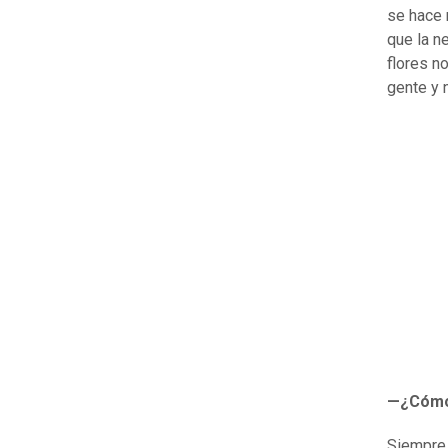
se hace 
que la n
flores n
gente y 
—¿Cómo 
Siempre 