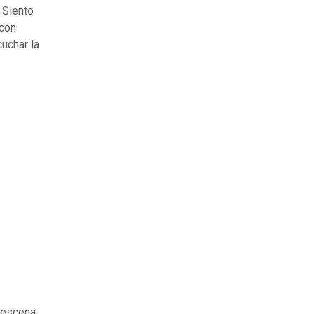
 Siento
 con
uchar la
a escena