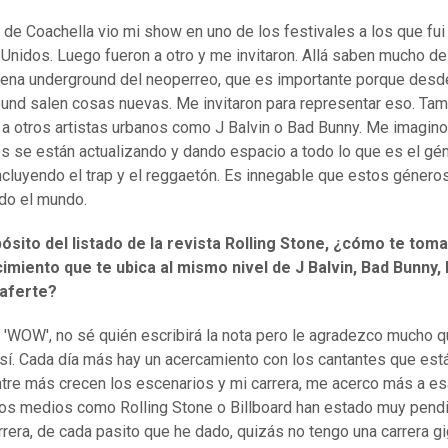
 de Coachella vio mi show en uno de los festivales a los que fui
Unidos. Luego fueron a otro y me invitaron. Allá saben mucho de
ena underground del neoperreo, que es importante porque desd
und salen cosas nuevas. Me invitaron para representar eso. Ta
n a otros artistas urbanos como J Balvin o Bad Bunny. Me imagino
es se están actualizando y dando espacio a todo lo que es el gé
ncluyendo el trap y el reggaetón. Es innegable que estos género
do el mundo.
ósito del listado de la revista Rolling Stone, ¿cómo te tom
miento que te ubica al mismo nivel de J Balvin, Bad Bunny, 
aferte?
'WOW', no sé quién escribirá la nota pero le agradezco mucho 
sí. Cada día más hay un acercamiento con los cantantes que es
Entre más crecen los escenarios y mi carrera, me acerco más a e
os medios como Rolling Stone o Billboard han estado muy pend
rrera, de cada pasito que he dado, quizás no tengo una carrera gi