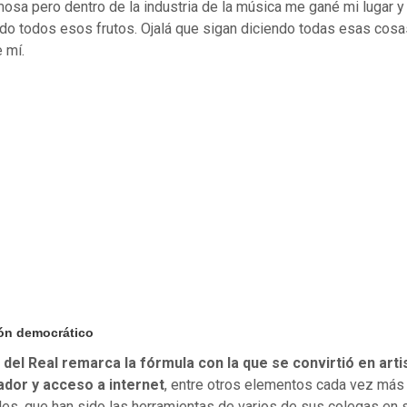
mosa pero dentro de la industria de la música me gané mi lugar y
do todos esos frutos. Ojalá que sigan diciendo todas esas cosa
 mí.
ón democrático
el Real remarca la fórmula con la que se convirtió en artis
dor y acceso a internet
, entre otros elementos cada vez más
les, que han sido las herramientas de varios de sus colegas en 