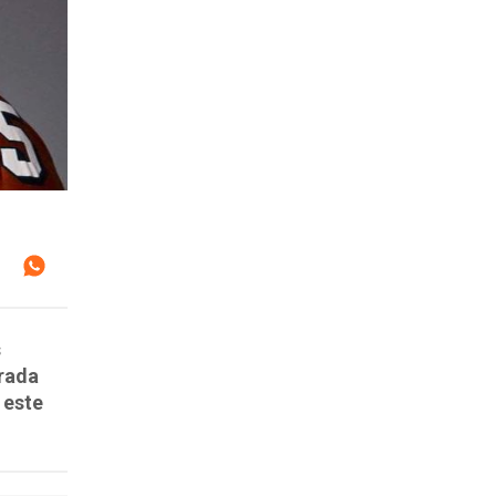
s
erada
 este