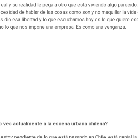
real y su realidad le pega a otro que está viviendo algo parecido.
ecesidad de hablar de las cosas como son y no maquillar la vida
os dio esa libertad y lo que escuchamos hoy es lo que quiere esc
no lo que nos impone una empresa. Es como una venganza.
ves actualmente a la escena urbana chilena?
estoy pendiente de lo que está pasando en Chile, está genial l