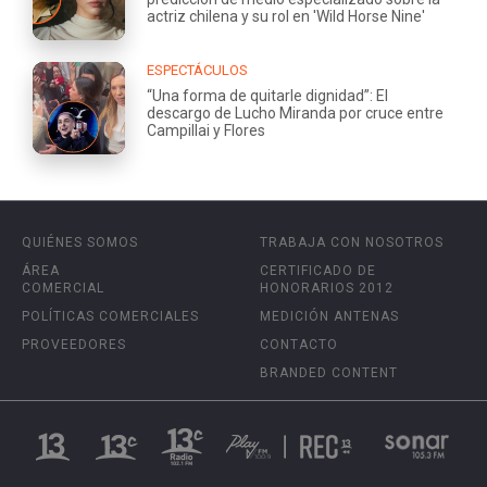
actriz chilena y su rol en 'Wild Horse Nine'
ESPECTÁCULOS
“Una forma de quitarle dignidad”: El
descargo de Lucho Miranda por cruce entre
Campillai y Flores
QUIÉNES SOMOS
TRABAJA CON NOSOTROS
ÁREA
CERTIFICADO DE
COMERCIAL
HONORARIOS 2012
POLÍTICAS COMERCIALES
MEDICIÓN ANTENAS
PROVEEDORES
CONTACTO
BRANDED CONTENT