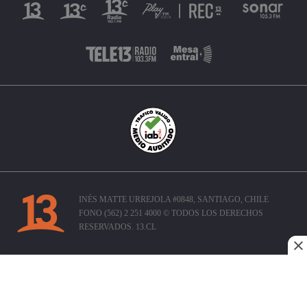
INÉS MATTE URREJOLA #0848, SANTIAGO, CHILE
FONO (562) 2 251 4000 © TODOS LOS DERECHOS
RESERVADOS. 13.CL