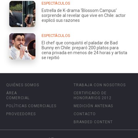
ESPECTÁCULOS
Estrella de K-drama ‘Blossom Campus’
sorprende al revelar que vive en Chile: actor
explicó sus razones
ESPECTÁCULOS
El chef que conquistó el paladar de Bad
Bunny en Chile: preparó 200 platos para
cena privada en menos de 24 horas y artista
se repitió
QUIÉNES SOMOS
TRABAJA CON NOSOTROS
ÁREA
CERTIFICADO DE
COMERCIAL
HONORARIOS 2012
POLÍTICAS COMERCIALES
MEDICIÓN ANTENAS
PROVEEDORES
CONTACTO
BRANDED CONTENT