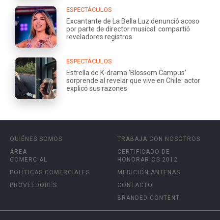
ESPECTÁCULOS
Excantante de La Bella Luz denunció acoso
por parte de director musical: compartió
reveladores registros
ESPECTÁCULOS
Estrella de K-drama ‘Blossom Campus’
sorprende al revelar que vive en Chile: actor
explicó sus razones
QUIÉNES SOMOS
TRABAJA CON NOSOTROS
ÁREA
CERTIFICADO DE
COMERCIAL
HONORARIOS 2012
POLÍTICAS COMERCIALES
MEDICIÓN ANTENAS
PROVEEDORES
CONTACTO
BRANDED CONTENT