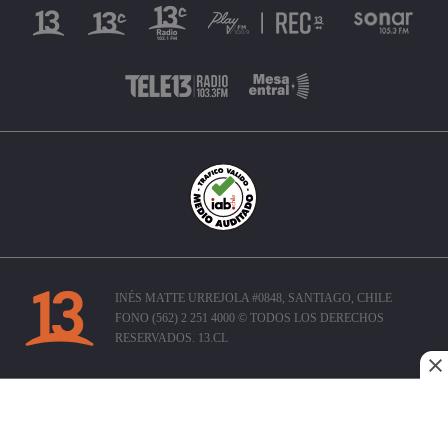
INÉS MATTE URREJOLA #0848, SANTIAGO, CHILE
FONO (562) 2 251 4000 © TODOS LOS DERECHOS
RESERVADOS. 13.CL