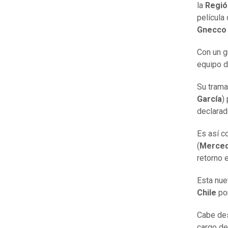
la
Regió
película 
Gnecc
Con un g
equipo 
Su trama
García
)
declarado
Es así 
(
Merce
retorno e
Esta nue
Chile
po
Cabe des
cargo d