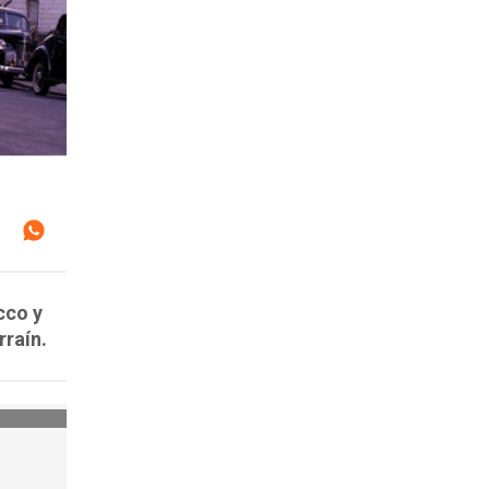
cco y
rraín.