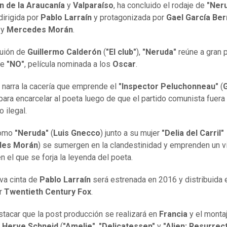
n de la Araucanía
y
Valparaíso
, ha concluido el rodaje de
"Ner
dirigida por
Pablo Larraín
y protagonizada por
Gael García Ber
o
y
Mercedes Morán
.
uión de
Guillermo Calderón
(
"El club"
),
"Neruda"
reúne a gran 
de
"NO"
, película nominada a los
Oscar
.
 narra la cacería que emprende el
"Inspector Peluchonneau"
(
 para encarcelar al poeta luego de que el partido comunista fuera
 ilegal.
como
"Neruda"
(
Luis Gnecco
) junto a su mujer
"Delia del Carril"
des Morán
) se sumergen en la clandestinidad y emprenden un vi
n el que se forja la leyenda del poeta.
va cinta de
Pablo Larraín
será estrenada en 2016 y distribuida 
r
Twentieth Century Fox
.
tacar que la post producción se realizará en
Francia
y el monta
e
Herve Schneid
(
"Amelie"
,
"Delicatessen"
y
"Alien: Resurrect