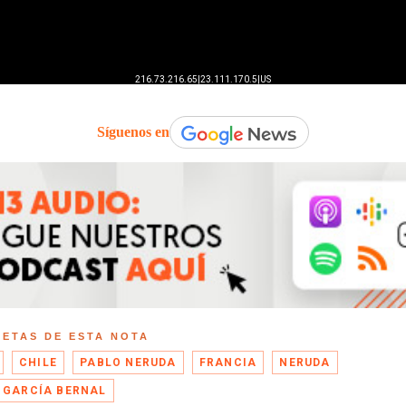
Síguenos en
UETAS DE ESTA NOTA
CHILE
PABLO NERUDA
FRANCIA
NERUDA
 GARCÍA BERNAL