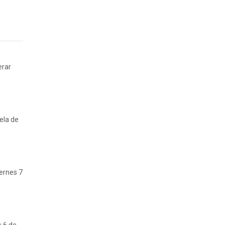
erar
ela de
iernes 7