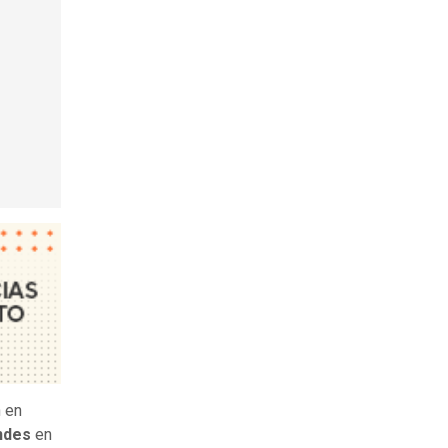
 en
ndes
en