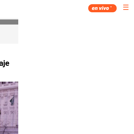
☰
aje