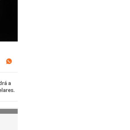
drá a
elares.