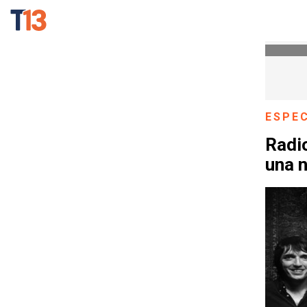
ESPE
Radi
una n