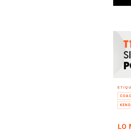
ETIQ
COA
KEND
LO 