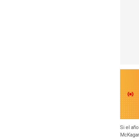
Si el añ
McKagan,