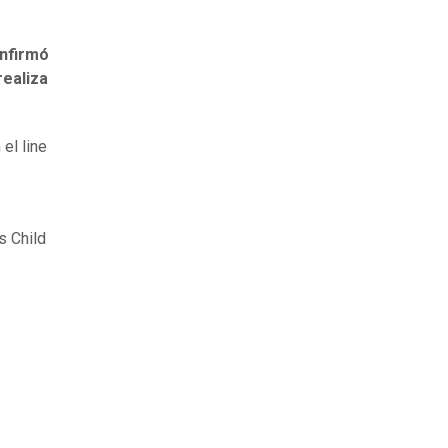
nfirmó
realiza
el line
s Child