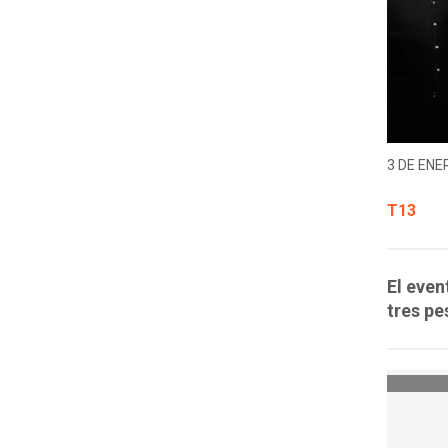
3 DE ENER
T13
El even
tres pe