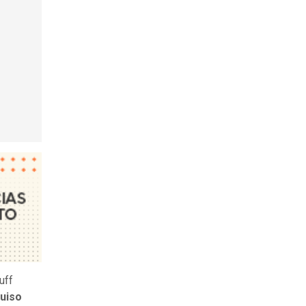
uff
quiso