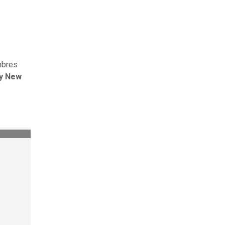
mbres
 y New