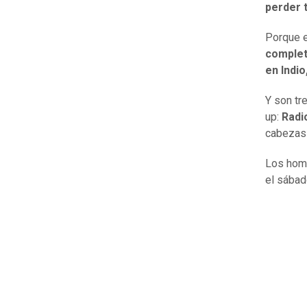
perder 
Porque e
complet
en Indio
Y son tr
up:
Radi
cabezas 
Los homb
el sábad