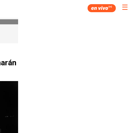
☰
marán