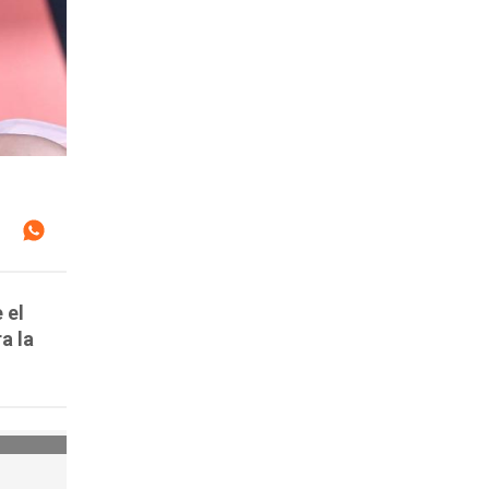
 el
a la