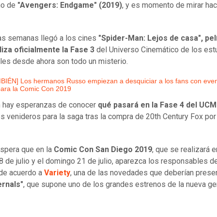
no de
"Avengers: Endgame" (2019)
, y es momento de mirar hac
s semanas llegó a los cines
"Spider-Man: Lejos de casa", pel
liza oficialmente la Fase 3
del Universo Cinemático de los estu
lles desde ahora son todo un misterio.
BIÉN] Los hermanos Russo empiezan a desquiciar a los fans con even
para la Comic Con 2019
n hay esperanzas de conocer
qué pasará en la Fase 4 del UCM
s venideros para la saga tras la compra de 20th Century Fox por
espera que en la
Comic Con San Diego 2019
, que se realizará e
8 de julio y el domingo 21 de julio, aparezca los responsables d
 de acuerdo a
Variety
, una de las novedades que deberían prese
ernals"
, que supone uno de los grandes estrenos de la nueva ge