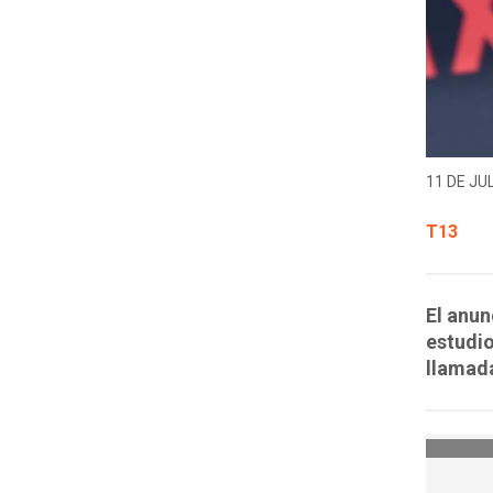
11 DE JUL
T13
El anun
estudio
llamada