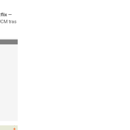
flix —
UCM tras