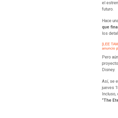
el estre
futuro.
Hace una
que fina
los deta
[LEE TAM
anuncio 
Pero aú
proyecto
Disney.
Así, se 
jueves 1
Incluso,
"The Et