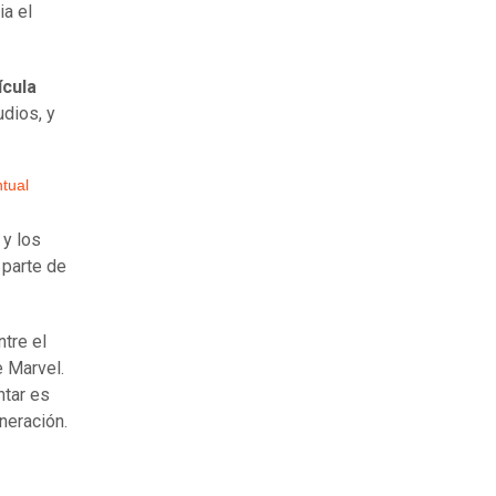
ia el
ícula
dios, y
tual
y los
 parte de
ntre el
e Marvel.
ntar es
neración.