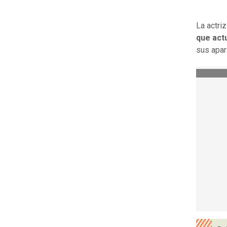
La actri
que act
sus apar