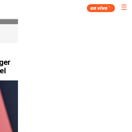
☰
ger
el