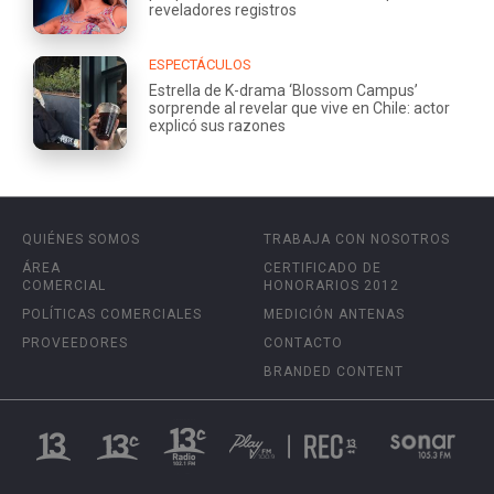
reveladores registros
ESPECTÁCULOS
Estrella de K-drama ‘Blossom Campus’
sorprende al revelar que vive en Chile: actor
explicó sus razones
QUIÉNES SOMOS
TRABAJA CON NOSOTROS
ÁREA
CERTIFICADO DE
COMERCIAL
HONORARIOS 2012
POLÍTICAS COMERCIALES
MEDICIÓN ANTENAS
PROVEEDORES
CONTACTO
BRANDED CONTENT