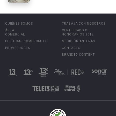
QUIÉNES SOMOS
TRABAJA CON NOSOTROS
ÁREA
CERTIFICADO DE
COMERCIAL
HONORARIOS 2012
POLÍTICAS COMERCIALES
MEDICIÓN ANTENAS
PROVEEDORES
CONTACTO
BRANDED CONTENT