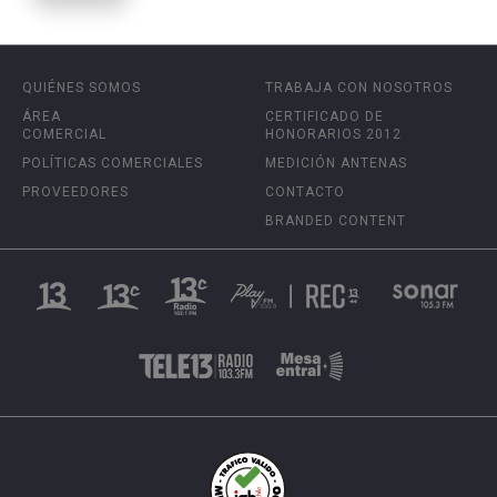
QUIÉNES SOMOS
TRABAJA CON NOSOTROS
ÁREA
CERTIFICADO DE
COMERCIAL
HONORARIOS 2012
POLÍTICAS COMERCIALES
MEDICIÓN ANTENAS
PROVEEDORES
CONTACTO
BRANDED CONTENT