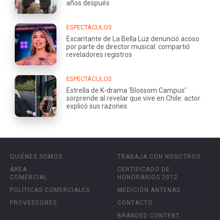
años después
ESPECTÁCULOS
Excantante de La Bella Luz denunció acoso
por parte de director musical: compartió
reveladores registros
ESPECTÁCULOS
Estrella de K-drama ‘Blossom Campus’
sorprende al revelar que vive en Chile: actor
explicó sus razones
QUIÉNES SOMOS
TRABAJA CON NOSOTROS
ÁREA
CERTIFICADO DE
COMERCIAL
HONORARIOS 2012
POLÍTICAS COMERCIALES
MEDICIÓN ANTENAS
PROVEEDORES
CONTACTO
BRANDED CONTENT