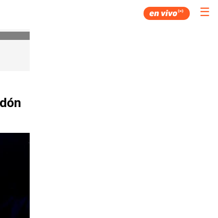
☰
rdón