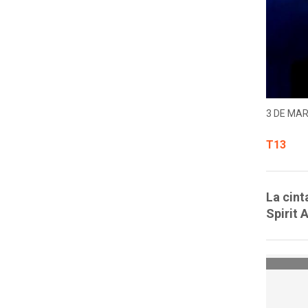
3 DE MAR
T13
La cint
Spirit 