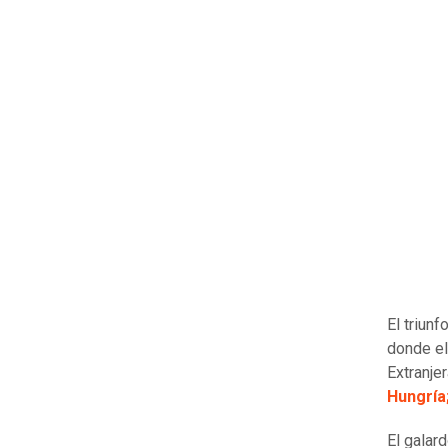
El triun
donde el
Extranje
Hungría;
El galar