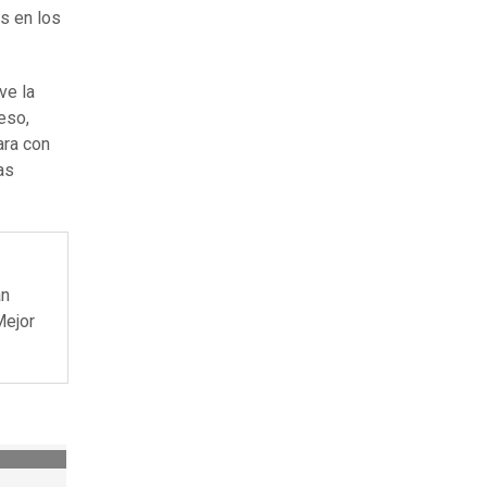
s en los
ve la
eso,
ara con
as
án
Mejor