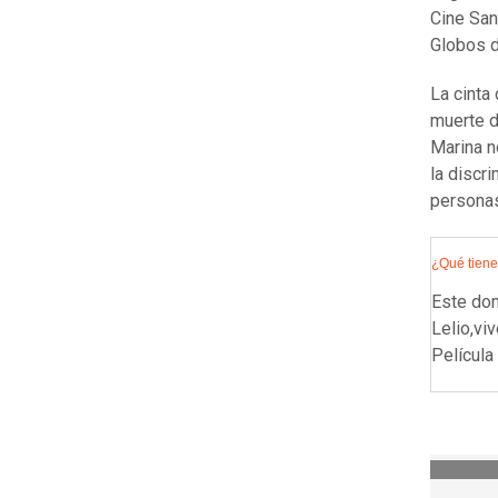
Cine San
Globos d
La cinta 
muerte d
Marina n
la discr
personas
¿Qué tiene
Este dom
Lelio,vi
Película