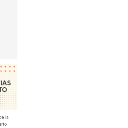
de la
erto