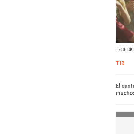
17 DE DIC
T13
El cant
muchos 