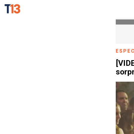
ESPE
[VIDE
sorp