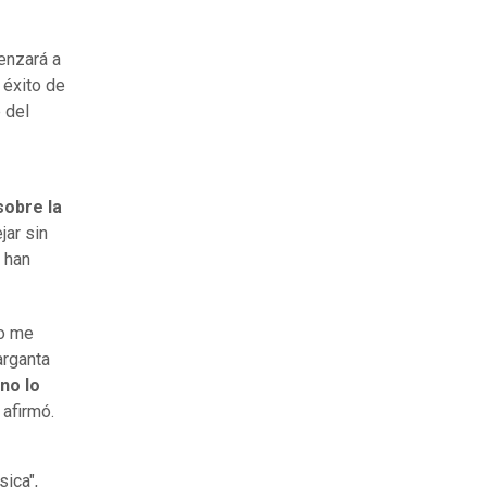
menzará a
 éxito de
 del
sobre la
jar sin
 han
Yo me
arganta
 no lo
, afirmó.
ica",