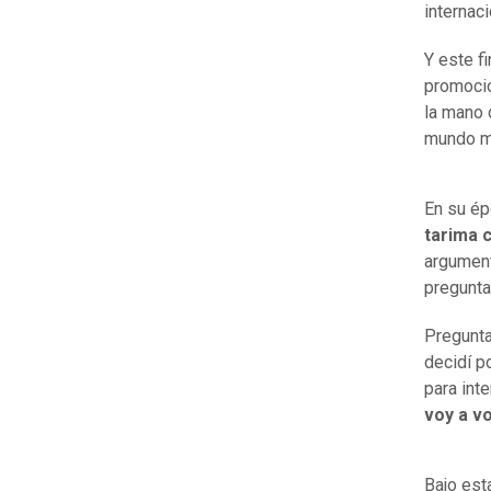
internac
Y este f
promocio
la mano 
mundo mu
En su ép
tarima 
argument
pregunta
Pregunta
decidí p
para inte
voy a vo
Bajo est