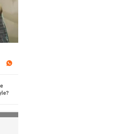
ue
yle?