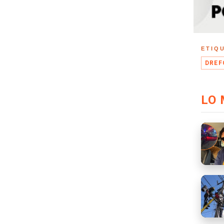
ETIQ
DREF
LO 