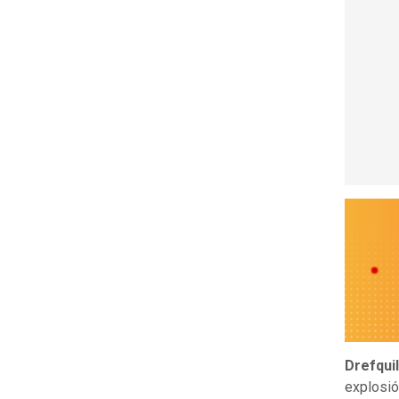
Drefqui
explosió