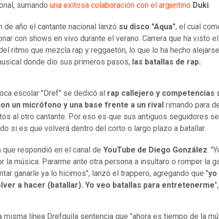
ional, sumando
una exitosa colaboración con el argentino
Duki
.
in de año el cantante nacional lanzó
su disco "Aqua"
, el cual co
nar con shows en vivo durante el verano. Carrera que ha visto el
del ritmo que mezcla rap y reggaetón, lo que lo ha hecho alejarse
sical donde dio sus primeros pasos,
las batallas de rap.
oca escolar "Dref" se dedicó al
rap callejero y competencias 
con un micrófono y una base frente a un rival
rimando para de
os al otro cantante. Por eso es que sus antiguos seguidores se
do si es que volverá dentro del corto o largo plazo a batallar.
 que respondió en el canal de
YouTube de Diego González
. "
or la música. Pararme ante otra persona a insultaro o romper la g
ntar ganarle ya lo hicimos", lanzó el trappero, agregando que "
yo
lver a hacer (batallar). Yo veo batallas para entretenerme
"
a misma línea Drefquila sentencia que "ahora es tiempo de la mús