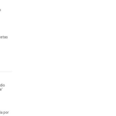
o
cetas
dio
e'
da por