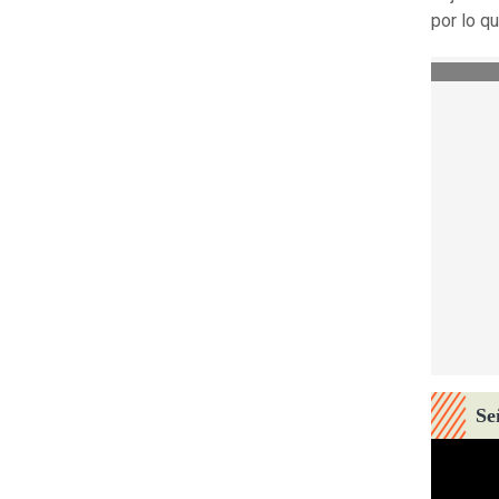
por lo q
Se