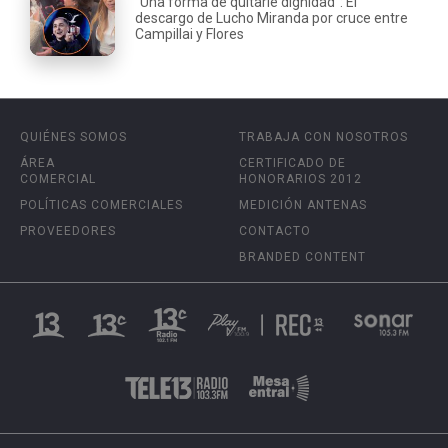
“Una forma de quitarle dignidad”: El
descargo de Lucho Miranda por cruce entre
Campillai y Flores
QUIÉNES SOMOS
TRABAJA CON NOSOTROS
ÁREA
CERTIFICADO DE
COMERCIAL
HONORARIOS 2012
POLÍTICAS COMERCIALES
MEDICIÓN ANTENAS
PROVEEDORES
CONTACTO
BRANDED CONTENT