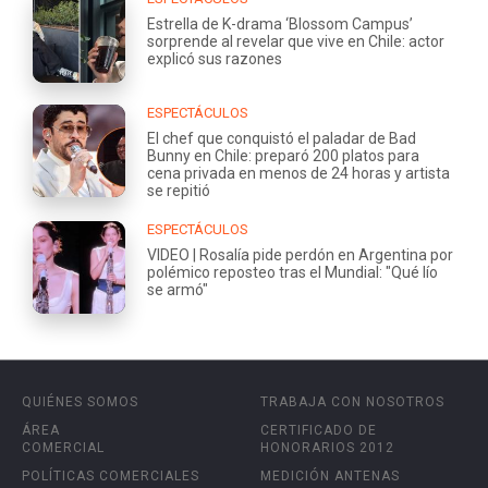
Estrella de K-drama ‘Blossom Campus’
sorprende al revelar que vive en Chile: actor
explicó sus razones
ESPECTÁCULOS
El chef que conquistó el paladar de Bad
Bunny en Chile: preparó 200 platos para
cena privada en menos de 24 horas y artista
se repitió
ESPECTÁCULOS
VIDEO | Rosalía pide perdón en Argentina por
polémico reposteo tras el Mundial: "Qué lío
se armó"
QUIÉNES SOMOS
TRABAJA CON NOSOTROS
ÁREA
CERTIFICADO DE
COMERCIAL
HONORARIOS 2012
POLÍTICAS COMERCIALES
MEDICIÓN ANTENAS