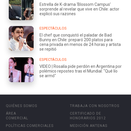
Estrella de K-drama ‘Blossom Campus’
sorprende al revelar que vive en Chile: actor
explicó sus razones
ESPECTÁCULOS
El chef que conquistó el paladar de Bad
Bunny en Chile: preparó 200 platos para
cena privada en menos de 24 horas y artista
se repitió
ESPECTÁCULOS
VIDEO | Rosalía pide perdón en Argentina por
polémico reposteo tras el Mundial: "Qué lío
se armó"
QUIÉNES SOMOS
TRABAJA CON NOSOTROS
ÁREA
CERTIFICADO DE
COMERCIAL
HONORARIOS 2012
POLÍTICAS COMERCIALES
MEDICIÓN ANTENAS