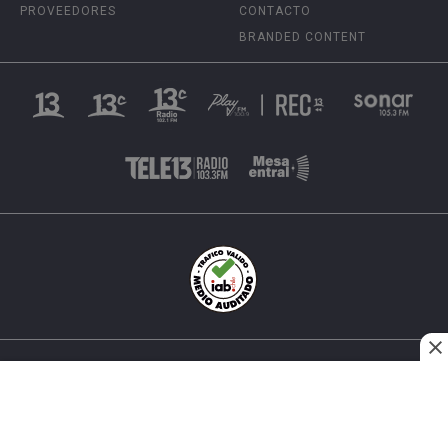
PROVEEDORES
CONTACTO
BRANDED CONTENT
INÉS MATTE URREJOLA #0848, SANTIAGO, CHILE
FONO (562) 2 251 4000 © TODOS LOS DERECHOS
RESERVADOS. 13.CL