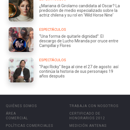
¿Mariana di Girolamo candidata al Oscar? La
predicción de medio especializado sobre la
actriz chilena y su rol en 'Wild Horse Nine'
ESPECTÁCULOS
“Una forma de quitarle dignidad”: El
descargo de Lucho Miranda por cruce entre
Campillai y Flores
ESPECTÁCULOS
"Papi Ricky" llega al cine el 27 de agosto: así
continúa la historia de sus personajes 19
años después
QUIÉNES SOMOS
TRABAJA CON NOSOTROS
ÁREA
CERTIFICADO DE
COMERCIAL
HONORARIOS 2012
POLÍTICAS COMERCIALES
MEDICIÓN ANTENAS