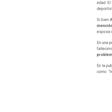
edad. El
deportis
Si bien 
mención
esposa d
En una p
fallecim
problem
En la pu
como “mi