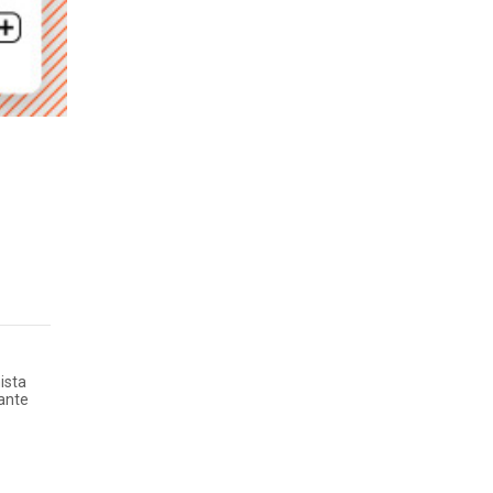
ista
iante