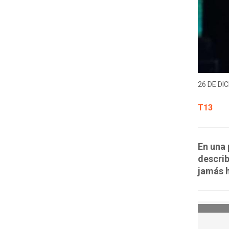
26 DE DIC
T13
En una 
describ
jamás 