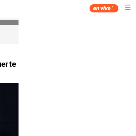
☰
uerte