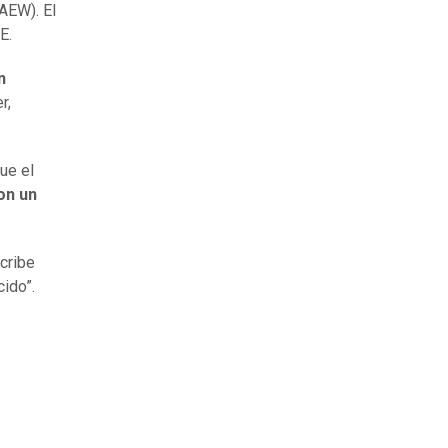
AEW). El
E.
n
r,
ue el
on un
cribe
ido”.