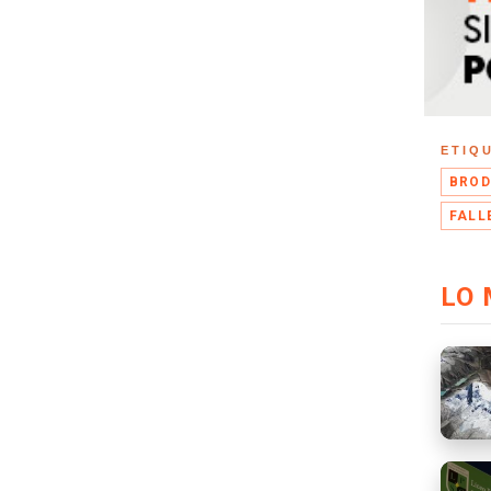
ETIQ
BROD
FALL
LO 