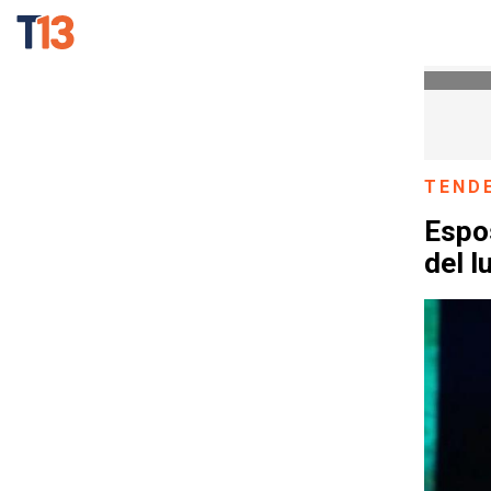
TEND
Espo
del l