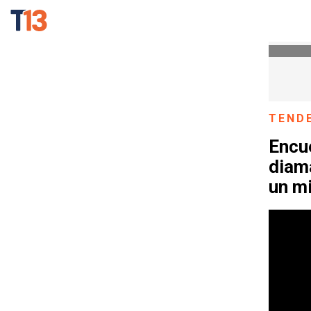
TEND
Encu
diam
un mi