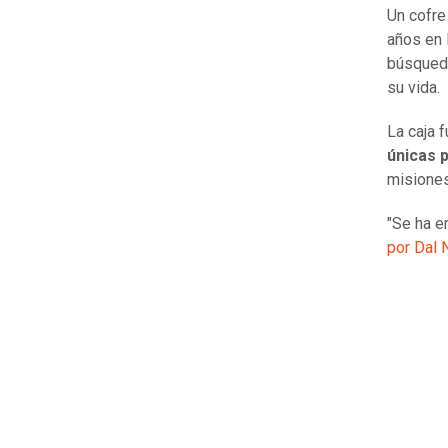
Un cofre
años en 
búsqueda
su vida.
La caja 
únicas 
misiones
"Se ha e
por Dal 