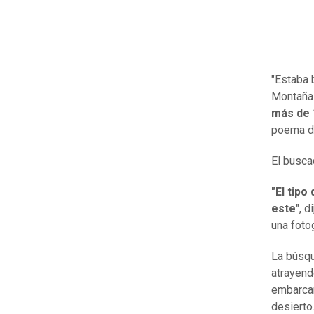
"Estaba 
Montaña
más de 
poema de 
El busca
"El tip
este
", d
una foto
La búsqu
atrayend
embarcar
desierto