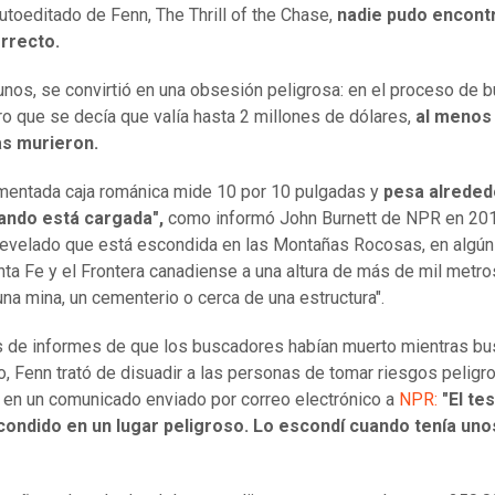
autoeditado de Fenn, The Thrill of the Chase,
nadie pudo encontr
orrecto.
unos, se convirtió en una obsesión peligrosa: en el proceso de
ro que se decía que valía hasta 2 millones de dólares,
al menos
s murieron.
mentada caja románica mide 10 por 10 pulgadas y
pesa alreded
uando está cargada",
como informó John Burnett de NPR en 201
revelado que está escondida en las Montañas Rocosas, en algún
nta Fe y el Frontera canadiense a una altura de más de mil metro
una mina, un cementerio o cerca de una estructura".
de informes de que los buscadores habían muerto mientras b
o, Fenn trató de disuadir a las personas de tomar riesgos peligr
 en un comunicado enviado por correo electrónico a
NPR:
"El te
condido en un lugar peligroso. Lo escondí cuando tenía uno