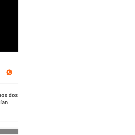
nos dos
bían