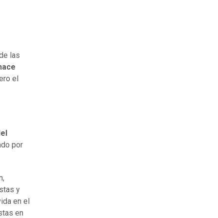
de las
 hace
ero el
el
ado por
n,
stas y
ida en el
stas en