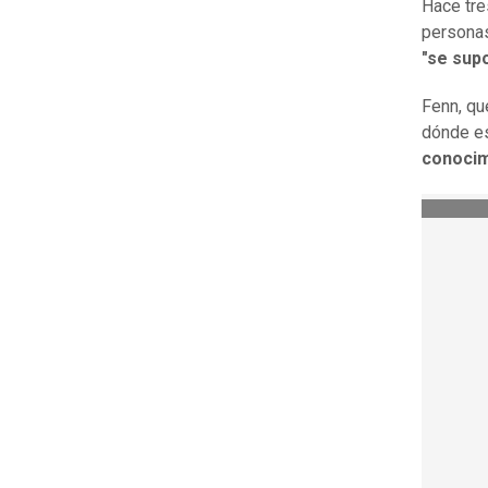
Hace tre
personas
"se sup
Fenn, qu
dónde es
conocim