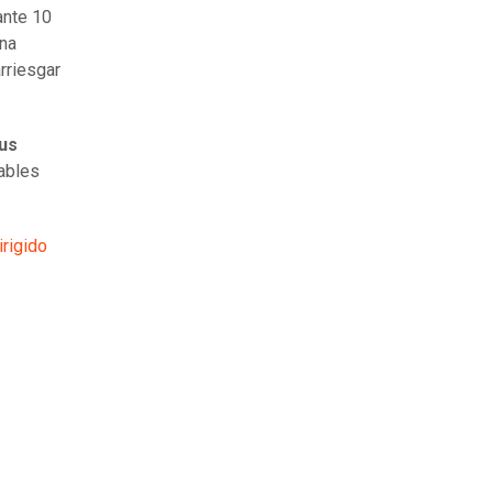
ante 10
una
rriesgar
us
ables
irigido