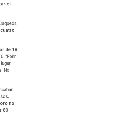
ar el
 búsqueda
 cuatro
or de 18
6. "Fenn
 lugar
s. No
uscaban
osos,
soro no
s 80