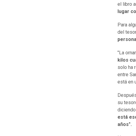
el libro 
lugar c
Para alg
del teso
persona
"La orna
kilos c
solo ha 
entre Sa
está en 
Después 
su tesor
diciendo
está es
años".