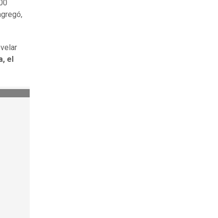
000
agregó,
velar
, el