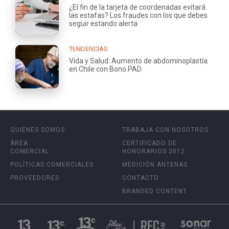
¿El fin de la tarjeta de coordenadas evitará
las estafas? Los fraudes con los que debes
seguir estando alerta
TENDENCIAS
Vida y Salud: Aumento de abdominoplastía
en Chile con Bono PAD
QUIÉNES SOMOS
TRABAJA CON NOSOTROS
ÁREA
CERTIFICADO DE
COMERCIAL
HONORARIOS 2012
POLÍTICAS COMERCIALES
MEDICIÓN ANTENAS
PROVEEDORES
CONTACTO
BRANDED CONTENT