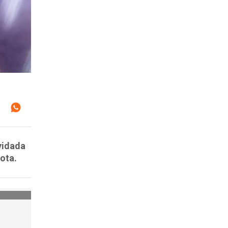
lvidada
ota.