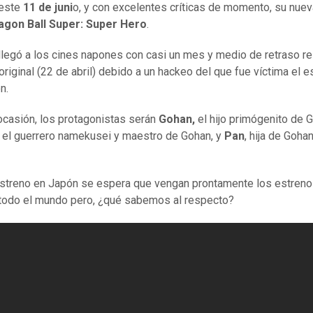
 este
11 de juni
o, y con excelentes críticas de momento, su nuev
agon Ball Super: Super Hero
.
 llegó a los cines napones con casi un mes y medio de retraso r
 original (22 de abril) debido a un hackeo del que fue víctima el e
n.
ocasión, los protagonistas serán
Gohan,
el hijo primógenito de G
, el guerrero namekusei y maestro de Gohan, y
Pan
, hija de Gohan
estreno en Japón se espera que vengan prontamente los estreno
 todo el mundo pero, ¿qué sabemos al respecto?