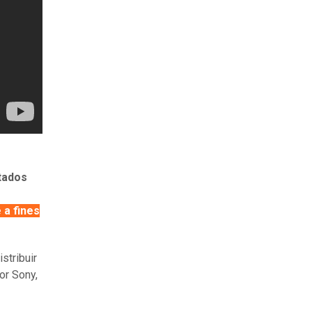
tados
 a fines
stribuir
or Sony,