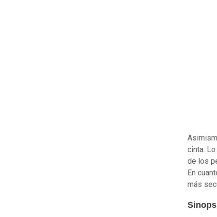
Asimismo,
cinta. L
de los p
En cuant
más secu
Sinops