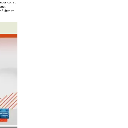
inuar con su
laman
jo? Ante un