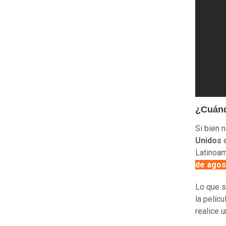
¿Cuánd
Si bien n
Unidos
e
Latinoam
de agost
Lo que s
la pelíc
realice u