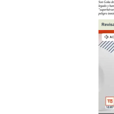
Son Goku des
legado y ha
"superhéroes
peligro inmi
Revisa