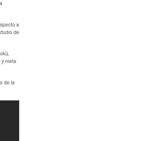
a
especto a
studio de
okú,
 y nieta
s de la