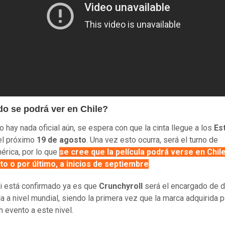
o se podrá ver en Chile?
o hay nada oficial aún, se espera con que la cinta llegue a los
Es
l próximo
19 de agosto
. Una vez esto ocurra, será el turno de
érica, por lo que
se cree que la película podrá verse en Chile
o o por último, a inicios de septiembre
.
i está confirmado ya es que
Crunchyroll
será el encargado de di
ula a nivel mundial, siendo la primera vez que la marca adquirida p
n evento a este nivel.