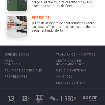
cargó a su cría muerta durante días y fue
escoltada por otros delfines
TENDENCIAS
¿El fin de la tarjeta de coordenadas evitará
las estafas? Los fraudes con los que debes
seguir estando alerta
QUIÉNES SOMOS
TRABAJA CON NOSOTROS
ÁREA
CERTIFICADO DE
COMERCIAL
HONORARIOS 2012
POLÍTICAS COMERCIALES
MEDICIÓN ANTENAS
PROVEEDORES
CONTACTO
BRANDED CONTENT