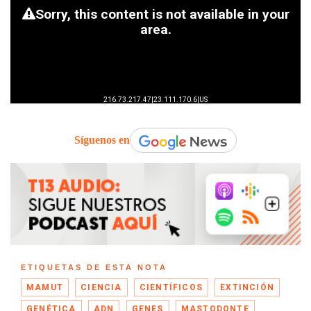
Síguenos en
ETIQUETAS DE ESTA NOTA
MAMUT
CIENCIA
CIENTÍFICOS
EXTINCIÓN
GENÉTICA
ADN
GENES
MASTODONTE